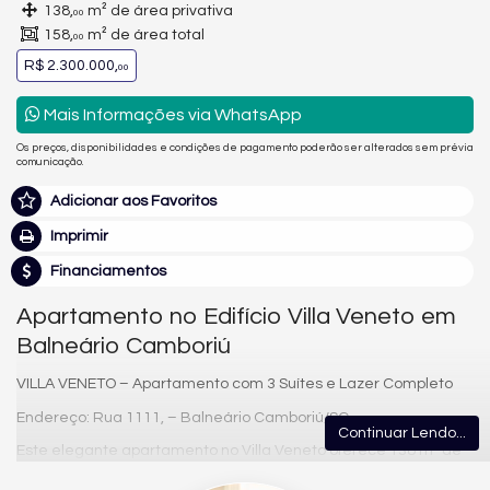
138,
m² de área privativa
00
158,
m² de área total
00
R$ 2.300.000,
00
Mais Informações via WhatsApp
Os preços, disponibilidades e condições de pagamento poderão ser alterados sem prévia
comunicação.
Adicionar aos Favoritos
Imprimir
Financiamentos
Apartamento no Edifício Villa Veneto em
Balneário Camboriú
VILLA VENETO – Apartamento com 3 Suítes e Lazer Completo
Endereço: Rua 1111, – Balneário Camboriú/SC
Continuar Lendo...
Este elegante apartamento no Villa Veneto oferece 138 m² de
área privativa, distribuídos de forma inteligente para