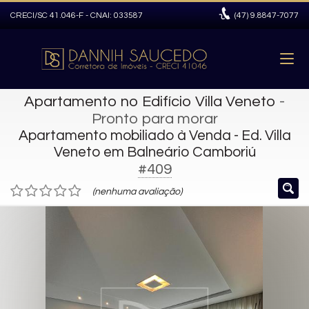
CRECI/SC 41.046-F - CNAI: 033587
(47)
9.8847-7077
Apartamento no Edifício Villa Veneto
-
Pronto para morar
Apartamento mobiliado à Venda - Ed. Villa
Veneto em Balneário Camboriú
#409
(nenhuma avaliação)