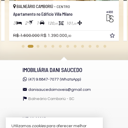
BALNEÁRIO CAMBORIÚ -
CENTRO
#488
Apartamento no Edifício Villa Milano
3
2
1
120,
101,
00
00
R$ 1.600.000
R$ 1.390.000,
00
IMOBILIÁRIA DANI SAUCEDO
(47) 9.8847-7077 (WhatsApp)
danisaucedoimoveis@gmail.com
Balneário Camboriú -
SC
VEJA MAIS
Utilizamos
cookies
para oferecer melhor