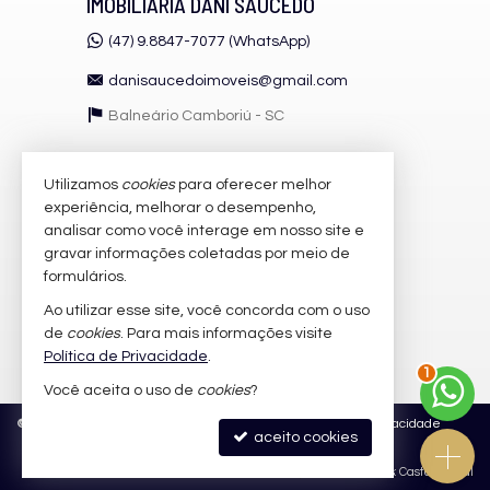
IMOBILIÁRIA DANI SAUCEDO
(47) 9.8847-7077 (WhatsApp)
danisaucedoimoveis@gmail.com
Balneário Camboriú -
SC
Utilizamos
cookies
para oferecer melhor
VEJA MAIS
experiência, melhorar o desempenho,
receba nosso newsletter
analisar como você interage em nosso site e
gravar informações coletadas por meio de
cadastre seu imóvel
formulários.
imóveis favoritos
Ao utilizar esse site, você concorda com o uso
de
cookies
. Para mais informações visite
mapa de imóveis
Política de Privacidade
.
1
Você aceita o uso de
cookies
?
©
2026
CRECI/SC 41.046-F - CNAI: 033587
Política de Privacidade
aceito cookies
Site para imobiliárias
: Castel Digital