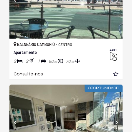
BALNEÁRIO CAMBORIÚ -
CENTRO
#483
Apartamento
2
2
1
80,
70,
00
00
Consulte-nos
OPORTUNIDADE!