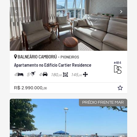
BALNEÁRIO CAMBORIÚ -
PIONEIROS
#484
Apartamento no Edifício Cartier Residence
4
5
4
180,
145,
00
00
R$ 2.990.000,
00
PRÉDIO FRENTE MAR