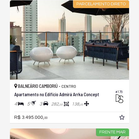
PARCELAMENTO DIRETO
BALNEÁRIO CAMBORIÚ -
CENTRO
#179
Apartamento no Edifício Admirá Arrka Concept
4
5
3
282,
138,
00
00
R$ 3.495.000,
00
FRENTE MAR