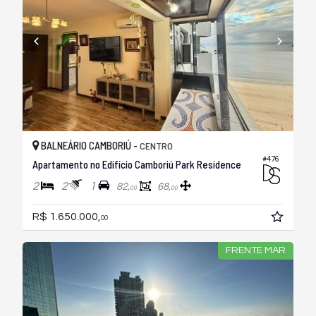
BALNEÁRIO CAMBORIÚ -
CENTRO
#476
Apartamento no Edifício Camboriú Park Residence
2
2
1
82,
68,
00
00
R$ 1.650.000,
00
FRENTE MAR