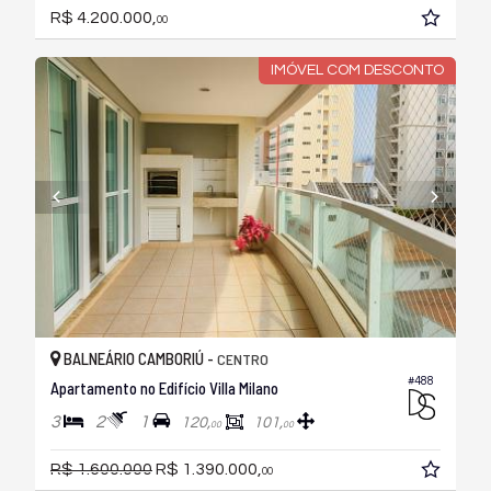
R$ 4.200.000,
00
IMÓVEL COM DESCONTO
BALNEÁRIO CAMBORIÚ -
CENTRO
#488
Apartamento no Edifício Villa Milano
3
2
1
120,
101,
00
00
R$ 1.600.000
R$ 1.390.000,
00