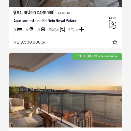
BALNEÁRIO CAMBORIÚ -
CENTRO
#479
Apartamento no Edifício Royal Palace
3
5
3
300,
271,
00
00
R$ 9.500.000,
00
EM 100X PARA PAGAR!