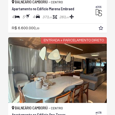
BALNEÁRIO CAMBORIÚ -
CENTRO
#396
Apartamento no Edifício Marena Embraed
4
5
4
373,
283,
00
00
R$ 6.600.000,
00
ENTRADA + PARCELAMENTO DIRETO
BALNEÁRIO CAMBORIÚ -
CENTRO
#478
Apartamento no Edifício One Tower