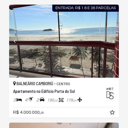
ENTRADA: R$ 1.6 E 36 PARCELAS
BALNEÁRIO CAMBORIÚ -
CENTRO
#487
Apartamento no Edifício Porta do Sol
3
4
2
190,
179,
00
00
R$ 4.000.000,
00