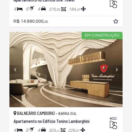
4
5
4
370,
194,
93
24
R$ 14.990.000,
00
EM CONSTRUÇÃO
BALNEÁRIO CAMBORIÚ -
BARRA SUL
#022
Apartamento no Edifício Tonino Lamborghini
4
5
4
303,
226,
61
00