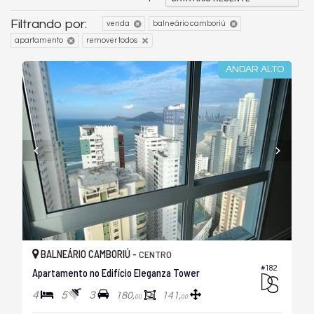
Filtrando por:
venda
balneário camboriú
apartamento
remover todos
ANDAR ALTO
BALNEÁRIO CAMBORIÚ -
CENTRO
#182
Apartamento no Edifício Eleganza Tower
4
5
3
180,
141,
00
00