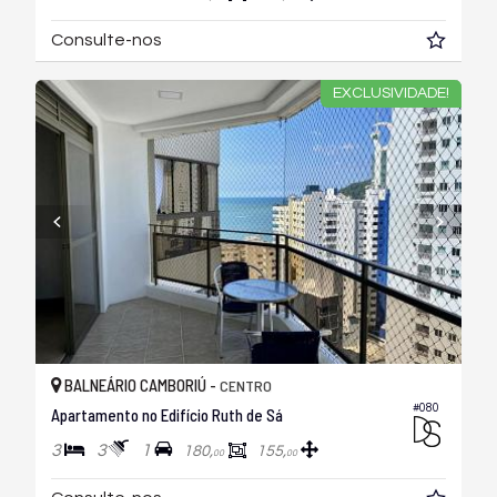
Consulte-nos
EXCLUSIVIDADE!
BALNEÁRIO CAMBORIÚ -
CENTRO
#080
Apartamento no Edifício Ruth de Sá
3
3
1
180,
155,
00
00