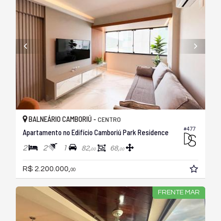
BALNEÁRIO CAMBORIÚ -
CENTRO
#477
Apartamento no Edifício Camboriú Park Residence
2
2
1
82,
68,
00
00
R$ 2.200.000,
00
FRENTE MAR