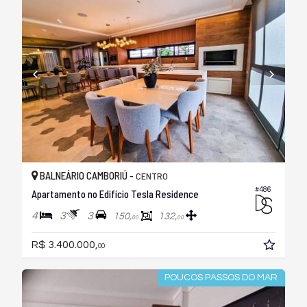
BALNEÁRIO CAMBORIÚ -
CENTRO
#486
Apartamento no Edifício Tesla Residence
4
3
3
150,
132,
00
00
R$ 3.400.000,
00
POUCOS PASSOS DO MAR