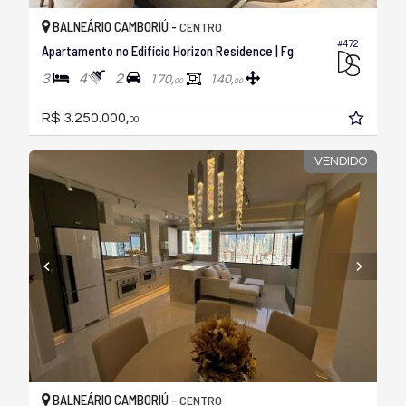
BALNEÁRIO CAMBORIÚ -
CENTRO
#472
Apartamento no Edifício Horizon Residence | Fg
3
4
2
170,
140,
00
00
R$ 3.250.000,
00
VENDIDO
BALNEÁRIO CAMBORIÚ -
CENTRO