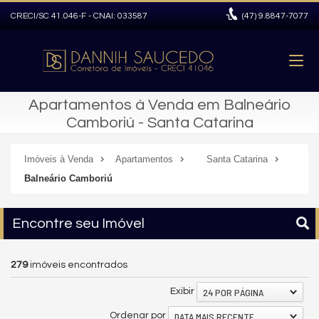
CRECI/SC 41.046-F - CNAI: 033587
(47)
9.8847-7077
Apartamentos à Venda em Balneário
Camboriú - Santa Catarina
Imóveis à Venda
Apartamentos
Santa Catarina
Balneário Camboriú
Encontre seu Imóvel
279
imóveis encontrados
24 POR PÁGINA
Exibir
DATA MAIS RECENTE
Ordenar por