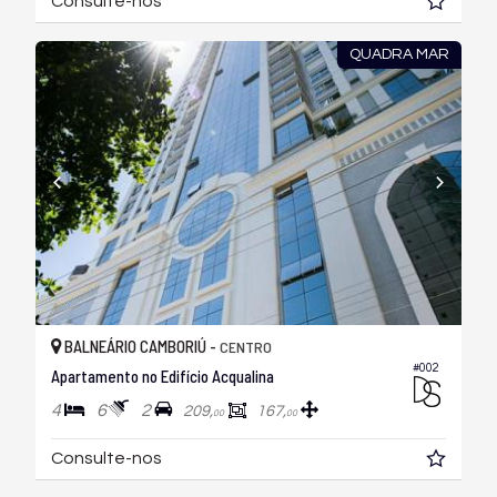
Consulte-nos
QUADRA MAR
BALNEÁRIO CAMBORIÚ -
CENTRO
#002
Apartamento no Edifício Acqualina
4
6
2
209,
167,
00
00
Consulte-nos