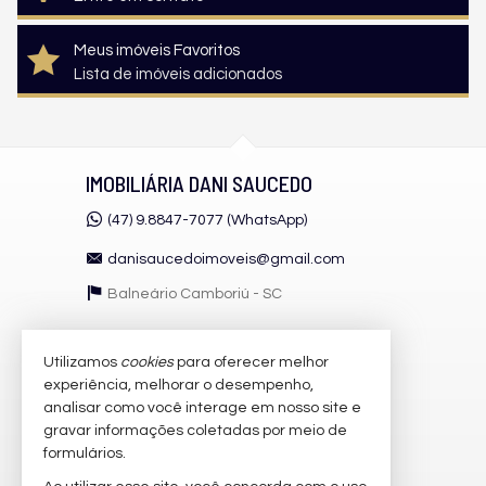
Meus imóveis Favoritos
Lista de imóveis adicionados
IMOBILIÁRIA DANI SAUCEDO
(47) 9.8847-7077 (WhatsApp)
danisaucedoimoveis@gmail.com
Balneário Camboriú -
SC
Utilizamos
cookies
para oferecer melhor
VEJA MAIS
experiência, melhorar o desempenho,
receba nosso newsletter
analisar como você interage em nosso site e
gravar informações coletadas por meio de
cadastre seu imóvel
formulários.
imóveis favoritos