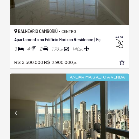
BALNEÁRIO CAMBORIÚ -
CENTRO
#474
Apartamento no Edifício Horizon Residence | Fg
3
4
2
170,
140,
00
00
R$ 3.500.000
R$ 2.900.000,
00
ANDAR MAIS ALTO A VENDA!