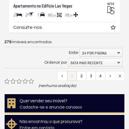
#254
Apartamento no Edifício Las Vegas
2
2
1
90,
78,
00
00
Consulte-nos
279
imóveis encontrados
24 POR PÁGINA
Exibir
DATA MAIS RECENTE
Ordenar por
‹
1
2
3
4
›
»
(nenhuma avaliação)
Quer vender seu imóvel?
Cadastre-se e anuncie conosco
Não encontrou o que procurava?
Entre em contato