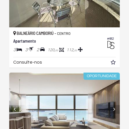
BALNEÁRIO CAMBORIÚ -
CENTRO
#482
Apartamento
3
3
2
120,
112,
00
00
Consulte-nos
OPORTUNIDADE