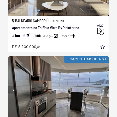
BALNEÁRIO CAMBORIÚ -
CENTRO
#127
Apartamento no Edifício Vitra By Pininfarina
4
5
3
490,
358,
51
00
R$ 5.100.000,
00
FINAMENTE MOBILIADO