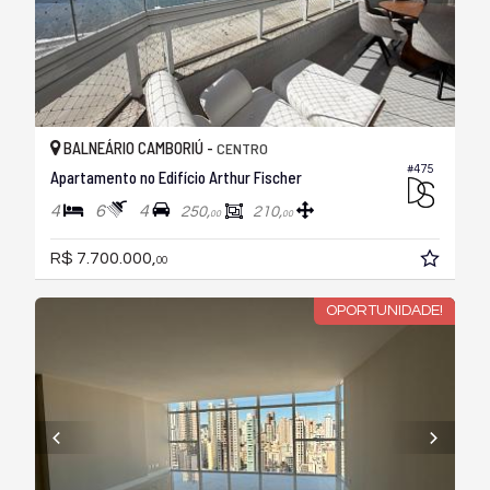
BALNEÁRIO CAMBORIÚ -
CENTRO
#475
Apartamento no Edifício Arthur Fischer
4
6
4
250,
210,
00
00
R$ 7.700.000,
00
OPORTUNIDADE!