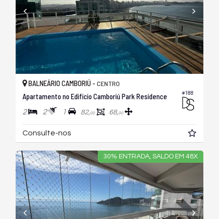
BALNEÁRIO CAMBORIÚ -
CENTRO
#188
Apartamento no Edifício Camboriú Park Residence
2
2
1
82,
68,
00
00
Consulte-nos
30% ENTRADA, SALDO EM 48X