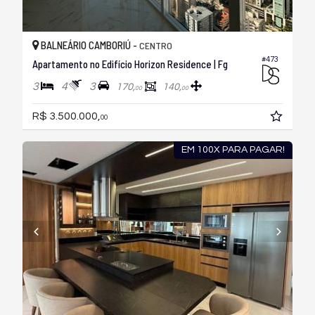
BALNEÁRIO CAMBORIÚ -
CENTRO
#473
Apartamento no Edifício Horizon Residence | Fg
3
4
3
170,
140,
00
00
R$ 3.500.000,
00
EM 100X PARA PAGAR!