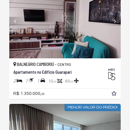
BALNEÁRIO CAMBORIÚ -
CENTRO
#485
Apartamento no Edifício Guarapari
2
1
1
10,
93,
00
00
R$ 1.350.000,
00
MENOR VALOR DO PRÉDIO!