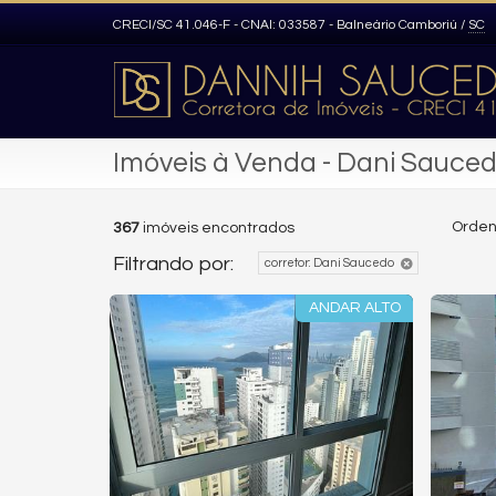
CRECI/SC 41.046-F - CNAI: 033587
- Balneário Camboriú /
SC
Imóveis à Venda - Dani Sauce
Orden
367
imóveis encontrados
Filtrando por:
corretor:
Dani Saucedo
ANDAR ALTO