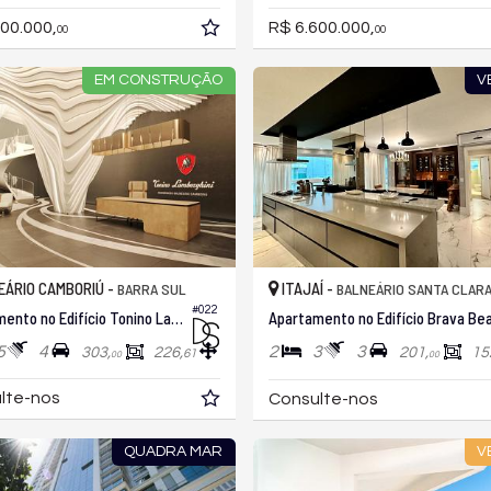
00.000,
R$ 6.600.000,
00
00
EM CONSTRUÇÃO
V
ÁRIO CAMBORIÚ -
ITAJAÍ -
BARRA SUL
BALNEÁRIO SANTA CLAR
#022
Apartamento no Edifício Tonino Lamborghini
5
4
2
3
3
303,
226,
201,
15
61
00
00
lte-nos
Consulte-nos
QUADRA MAR
V