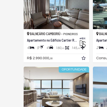
BALNEÁRIO CAMBORIÚ -
BALNE
PIONEIROS
#484
Apartamento no Edifício Cartier Residence
Aparta
4
5
4
2
180,
145,
00
00
R$ 2.990.000,
Consu
00
OPORTUNIDADE