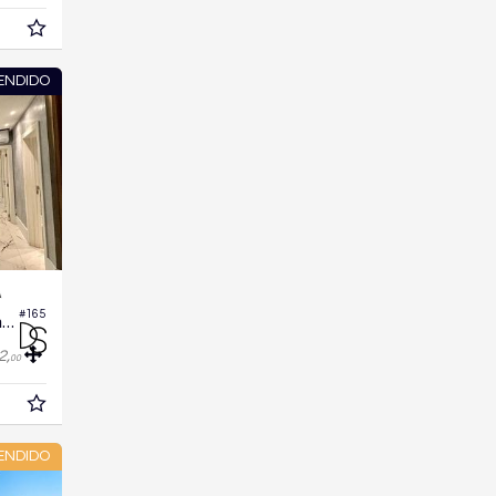
ENDIDO
A
#165
Apartamento no Edifício Brava Beach
2,
00
ENDIDO