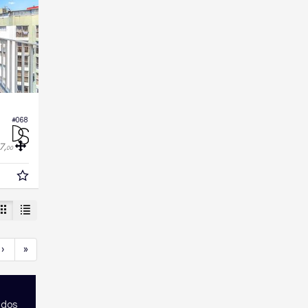
#068
7,
00
›
»
ados