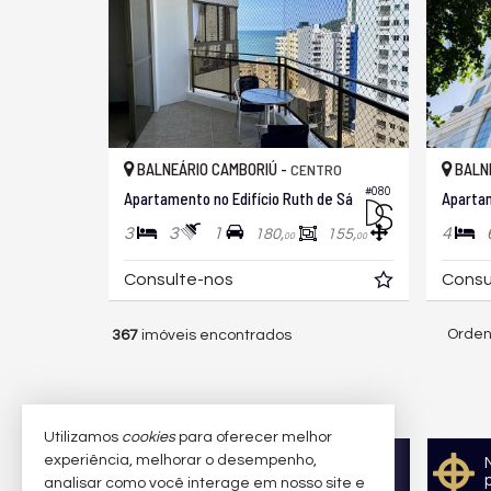
BALNEÁRIO CAMBORIÚ -
BALNE
CENTRO
#080
Apartamento no Edifício Ruth de Sá
Apartam
3
3
1
4
180,
155,
00
00
Consulte-nos
Consu
Orden
367
imóveis encontrados
Utilizamos
cookies
para oferecer melhor
experiência, melhorar o desempenho,
Quer vender seu imóvel?
analisar como você interage em nosso site e
Cadastre-se e anuncie