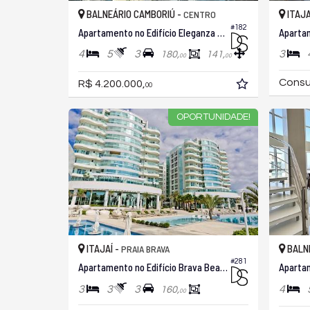
BALNEÁRIO CAMBORIÚ -
ITAJA
CENTRO
#182
Apartamento no Edifício Eleganza Tower
Aparta
4
5
3
3
180,
141,
00
00
Consu
R$ 4.200.000,
00
OPORTUNIDADE!
ITAJAÍ -
BALNE
PRAIA BRAVA
#281
Apartamento no Edifício Brava Beach
3
3
3
4
160,
00