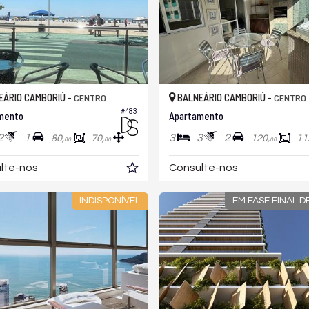
ÁRIO CAMBORIÚ -
BALNEÁRIO CAMBORIÚ -
CENTRO
CENTRO
#483
mento
Apartamento
2
1
3
3
2
80,
70,
120,
11
00
00
00
lte-nos
Consulte-nos
INDISPONÍVEL
EM FASE FINAL 