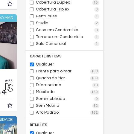
Cobertura Duplex
15
Cobertura Triplex
3
PentHouse
1
DO MAR
Studio
2
Casa em Condomínio
3
Terreno em Condomínio
1
Sala Comercial
1
CARACTERÍSTICAS
Qualquer
Frente para o mar
103
Quadra do Mar
109
#485
Diferenciado
13
Mobiliado
150
0
Semimobiliado
9
Sem Mobília
62
Alto Padrão
162
IDADE!
DETALHES
Qualquer