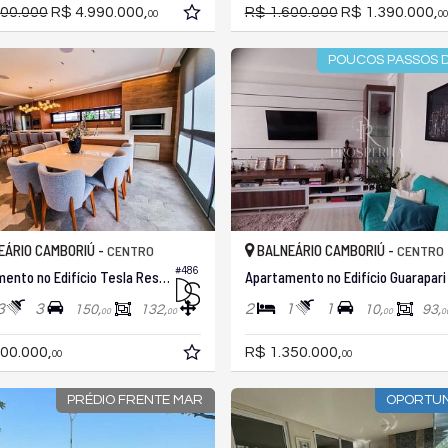
400.000
R$ 4.990.000,
R$ 1.600.000
R$ 1.390.000,
00
00
POUCOS PASSOS 
ÁRIO CAMBORIÚ -
BALNEÁRIO CAMBORIÚ -
CENTRO
CENTRO
#486
Apartamento no Edifício Tesla Residence
Apartamento no Edifício Guarapari
3
3
2
1
1
150,
132,
10,
93,
00
00
00
0
00.000,
R$ 1.350.000,
00
00
PRÉDIO FRENTE MAR
OPORTUN