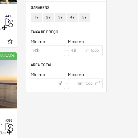
GARAGENS
#480
1+
2+
3+
4+
5+
Apartamento no Edifício Artefacto Towers By Ck,
0
FAIXA DE PREÇO
Mínimo
Máximo
PAGAR!
ÁREA TOTAL
Mínima
Máxima
#396
fício Marena Embraed
3,
00