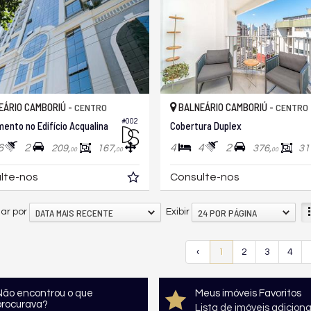
ÁRIO CAMBORIÚ -
BALNEÁRIO CAMBORIÚ -
CENTRO
CENTRO
#002
ento no Edifício Acqualina
Cobertura Duplex
6
2
4
4
2
209,
167,
376,
31
00
00
00
lte-nos
Consulte-nos
DATA MAIS RECENTE
24 POR PÁGINA
ar por
Exibir
‹
1
2
3
4
Não encontrou o que
Meus imóveis Favoritos
procurava?
Lista de imóveis adicion