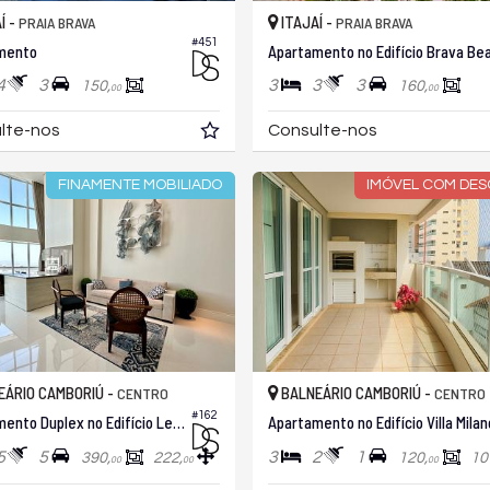
Í -
ITAJAÍ -
PRAIA BRAVA
PRAIA BRAVA
#451
mento
4
3
3
3
3
150,
160,
00
00
lte-nos
Consulte-nos
FINAMENTE MOBILIADO
IMÓVEL COM DE
ÁRIO CAMBORIÚ -
BALNEÁRIO CAMBORIÚ -
CENTRO
CENTRO
#162
Apartamento Duplex no Edifício Le Majestic
Apartamento no Edifício Villa Milan
5
5
3
2
1
390,
222,
120,
10
00
00
00