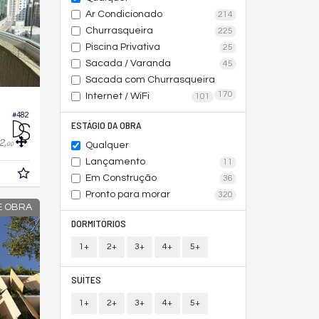
Ar Condicionado
214
Churrasqueira
225
Piscina Privativa
25
Sacada / Varanda
45
Sacada com Churrasqueira
170
Internet / WiFi
101
#482
ESTÁGIO DA OBRA
2,
Qualquer
00
Lançamento
11
Em Construção
36
Pronto para morar
320
DE OBRA
DORMITÓRIOS
1+
2+
3+
4+
5+
SUÍTES
1+
2+
3+
4+
5+