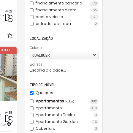
financiamento bancário
178
financiamento direto
65
#452
Apartamento no Edifício Brava Beach Reserva Aroeira
aceita veículo
161
entrada facilitada
2
LOCALIZAÇÃO
Cidade
SCONTO
QUALQUER
Bairros
Escolha a cidade...
TIPO DE IMÓVEL
Qualquer
Apartamentos
362
(todos)
Apartamento
313
#488
o
Apartamento Duplex
9
Apartamento Garden
16
1,
00
Cobertura
3