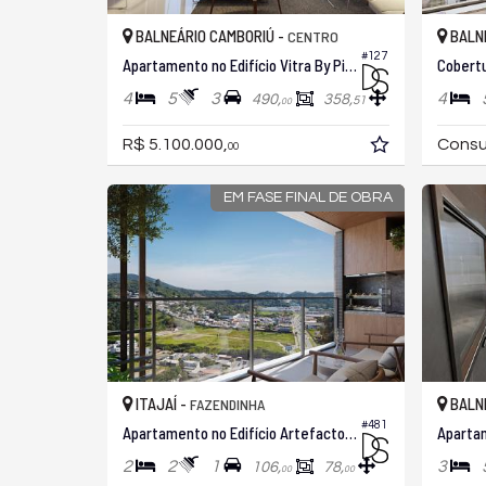
BALNEÁRIO CAMBORIÚ -
BALNE
CENTRO
#127
Apartamento no Edifício Vitra By Pininfarina
4
5
3
4
490,
358,
51
00
R$ 5.100.000,
Consu
00
EM FASE FINAL DE OBRA
ITAJAÍ -
BALNE
FAZENDINHA
#481
Apartamento no Edifício Artefacto Towers By Ck,
2
2
1
3
106,
78,
00
00