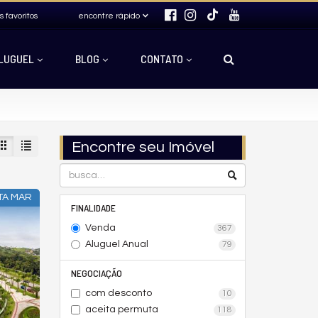
s favoritos
encontre rápido
LUGUEL
BLOG
CONTATO
Encontre seu Imóvel
TA MAR
FINALIDADE
Venda
367
Aluguel Anual
79
NEGOCIAÇÃO
com desconto
10
aceita permuta
118