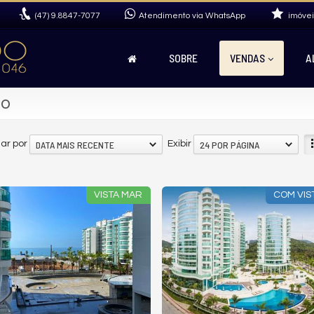
(47)
9.8847-7077
Atendimento via WhatsApp
imóvei
SOBRE
VENDAS
A
do
DATA MAIS RECENTE
24 POR PÁGINA
ar por
Exibir
VISTA MAR
COM VIS