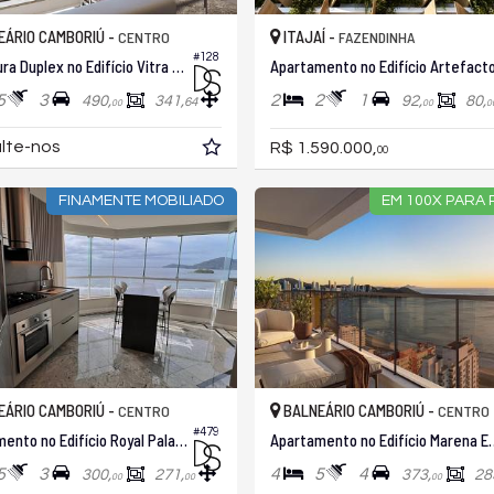
ÁRIO CAMBORIÚ -
ITAJAÍ -
CENTRO
FAZENDINHA
#128
Cobertura Duplex no Edifício Vitra By Pininfarina
5
3
2
2
1
490,
341,
92,
80,
64
00
00
0
lte-nos
R$ 1.590.000,
00
FINAMENTE MOBILIADO
EM 100X PARA 
ÁRIO CAMBORIÚ -
BALNEÁRIO CAMBORIÚ -
CENTRO
CENTRO
#479
Apartamento no Edifício Royal Palace
Apartamento no Edi
5
3
4
5
4
300,
271,
373,
28
00
00
00