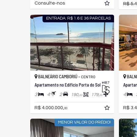
Consulte-nos
R$ 5.
ENTRADA: R$ 1.6 E 36 PARCELAS
BALNEÁRIO CAMBORIÚ -
BALNE
CENTRO
#487
Apartamento no Edifício Porta do Sol
3
4
2
4
190,
179,
00
00
R$ 4.000.000,
R$ 3.4
00
MENOR VALOR DO PRÉDIO!