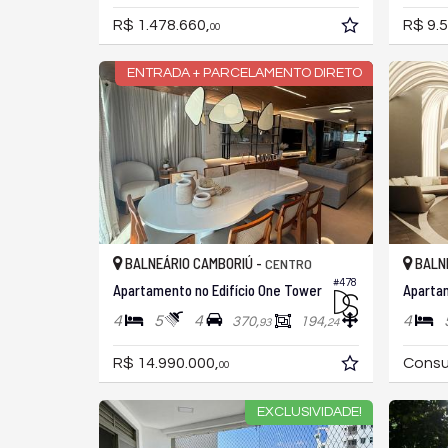
R$ 1.478.660,
R$ 9.5
00
ENTRADA + PARCELAMENTO DIRETO
BALNEÁRIO CAMBORIÚ -
BALNE
CENTRO
#478
Apartamento no Edifício One Tower
4
5
4
4
370,
194,
93
24
R$ 14.990.000,
Consu
00
EXCLUSIVIDADE!