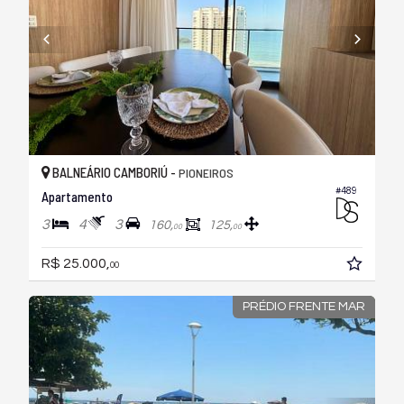
BALNEÁRIO CAMBORIÚ -
PIONEIROS
#489
Apartamento
3
4
3
160,
125,
00
00
R$ 25.000,
00
PRÉDIO FRENTE MAR