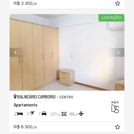
R$ 3.300,
00
LOCAÇÃO
BALNEÁRIO CAMBORIÚ -
CENTRO
#424
Apartamento
2
1
1
121,
89,
00
00
R$ 6.300,
00