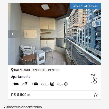
OPORTUNIDADE!
BALNEÁRIO CAMBORIÚ -
CENTRO
#421
Apartamento
3
2
1
123,
98,
00
00
R$ 5.500,
00
79
imóveis encontrados