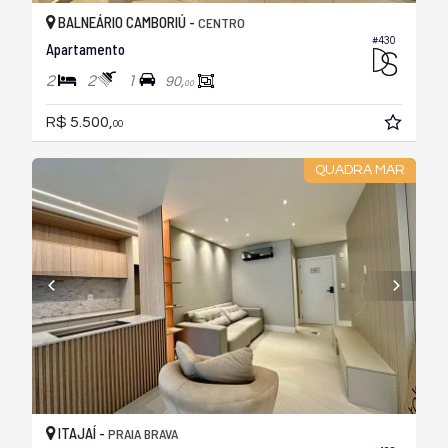
BALNEÁRIO CAMBORIÚ -
CENTRO
#430
Apartamento
2
2
1
90,
00
R$ 5.500,
00
QUADRA MAR
ITAJAÍ -
PRAIA BRAVA