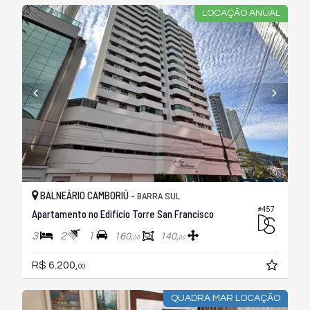
LOCAÇÃO ANUAL
BALNEÁRIO CAMBORIÚ -
BARRA SUL
#457
Apartamento no Edifício Torre San Francisco
3
2
1
160,
140,
00
00
R$ 6.200,
00
QUADRA MAR LOCAÇÃO