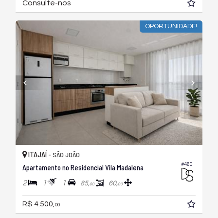
Consulte-nos
OPORTUNIDADE!
ITAJAÍ -
SÃO JOÃO
#460
Apartamento no Residencial Vila Madalena
2
1
1
85,
60,
00
00
R$ 4.500,
00