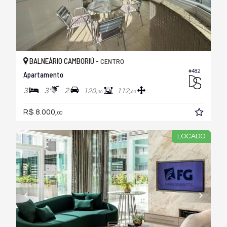
BALNEÁRIO CAMBORIÚ -
CENTRO
#482
Apartamento
3
3
2
120,
112,
00
00
R$ 8.000,
00
LOCADO