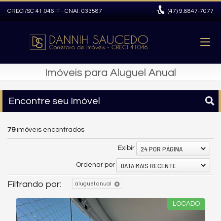
CRECI/SC 41.046-F - CNAI: 033587
(47)
9.8847-7077
Imóveis para Aluguel Anual
Encontre seu Imóvel
79
imóveis encontrados
24 POR PÁGINA
Exibir
DATA MAIS RECENTE
Ordenar por
Filtrando por:
aluguel anual
LOCADO