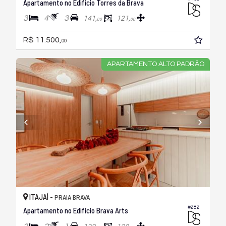
Apartamento no Edifício Torres da Brava
3
4
3
141,
121,
00
00
R$ 11.500,
00
APARTAMENTO ALTO PADRÃO
ITAJAÍ -
PRAIA BRAVA
#282
Apartamento no Edifício Brava Arts