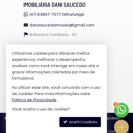
IMOBILIÁRIA DANI SAUCEDO
(47) 9.8847-7077 (WhatsApp)
danisaucedoimoveis@gmail.com
Balneário Camboriú -
SC
Utilizamos
cookies
para oferecer melhor
VEJA MAIS
experiência, melhorar o desempenho,
receba nosso newsletter
analisar como você interage em nosso site e
gravar informações coletadas por meio de
cadastre seu imóvel
formulários.
imóveis favoritos
Ao utilizar esse site, você concorda com o uso
de
cookies
. Para mais informações visite
mapa de imóveis
Política de Privacidade
.
3
Você aceita o uso de
cookies
?
©
2026
CRECI/SC 41.046-F - CNAI: 033587
Política de Privacidade
aceito cookies
Site para imobiliárias
: Castel Digital