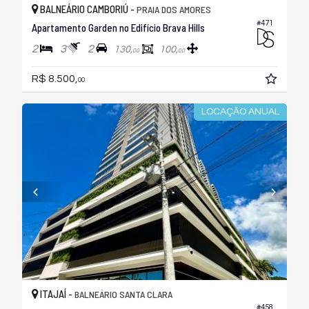
BALNEÁRIO CAMBORIÚ -
PRAIA DOS AMORES
#471
Apartamento Garden no Edifício Brava Hills
2
3
2
130,
100,
00
00
R$ 8.500,
00
LOCAÇÃO ANUAL
ITAJAÍ -
BALNEÁRIO SANTA CLARA
#458