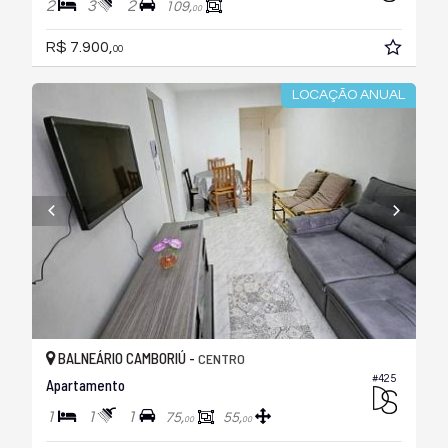
2
3
2
109,
00
R$ 7.900,
00
LOCAÇÃO ANUAL
BALNEÁRIO CAMBORIÚ -
CENTRO
#425
Apartamento
1
1
1
75,
55,
00
00