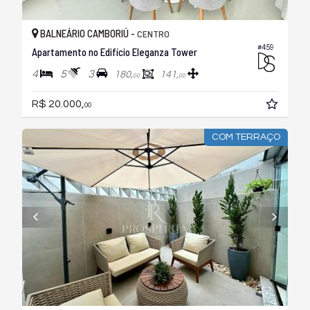
BALNEÁRIO CAMBORIÚ -
CENTRO
#459
Apartamento no Edifício Eleganza Tower
4
5
3
180,
141,
00
00
R$ 20.000,
00
COM TERRAÇO