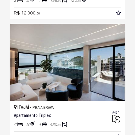
2
2
1
138,
120,
00
00
R$ 12.000,
00
ITAJAÍ -
PRAIA BRAVA
#434
Apartamento Triplex
4
5
4
430,
00