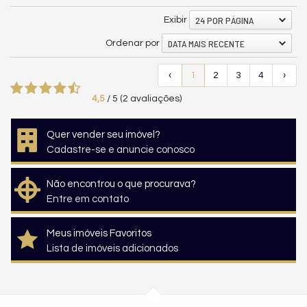
24 POR PÁGINA
Exibir
DATA MAIS RECENTE
Ordenar por
‹
1
2
3
4
›
4,5
/
5
(
2
avaliações)
Quer vender seu imóvel?
Cadastre-se e anuncie conosco
Não encontrou o que procurava?
Entre em contato
Meus imóveis Favoritos
Lista de imóveis adicionados