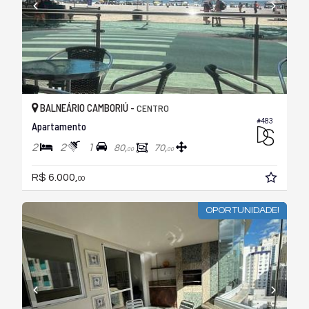
BALNEÁRIO CAMBORIÚ -
CENTRO
#483
Apartamento
2
2
1
80,
70,
00
00
R$ 6.000,
00
OPORTUNIDADE!