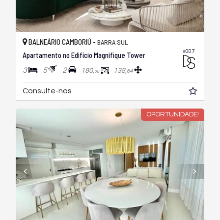
BALNEÁRIO CAMBORIÚ -
BARRA SUL
#007
Apartamento no Edifício Magnifique Tower
3
5
2
180,
138,
64
00
Consulte-nos
OPORTUNIDADE!