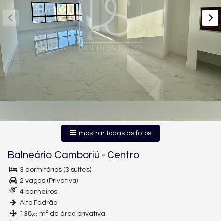
mostrar todas as fotos
Balneário Camboriú
-
Centro
3 dormitórios (3 suítes)
2 vagas (Privativa)
4 banheiros
Alto Padrão
138,
m² de área privativa
00