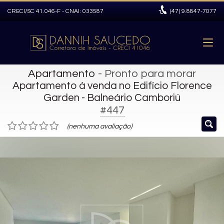
CRECI/SC 41.046-F - CNAI: 033587
(47)
9.8847-7077
Apartamento
- Pronto para morar
Apartamento à venda no Edifício Florence
Garden - Balneário Camboriú
#447
(nenhuma avaliação)