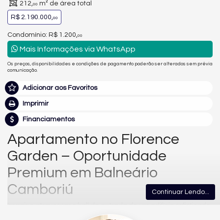
212,
m² de área total
00
R$ 2.190.000,
00
Condomínio: R$ 1.200,
00
Mais Informações via WhatsApp
Os preços, disponibilidades e condições de pagamento poderão ser alterados sem prévia
comunicação.
Adicionar aos Favoritos
Imprimir
Financiamentos
Apartamento no Florence
Garden – Oportunidade
Premium em Balneário
Camboriú
Continuar Lendo...
Imagine atravessar o hall de entrada de um edifício sofisticado
no centro de Balneário Camboriú (SC) e entrar no seu novo lar: o