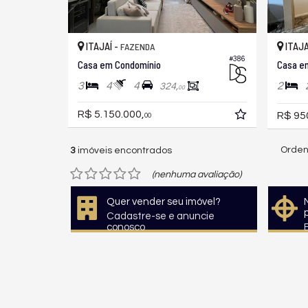
ITAJAÍ -
ITAJA
FAZENDA
#386
Casa em Condomínio
Casa e
3
4
4
2
324,
00
R$ 5.150.000,
R$ 95
00
Orden
3
imóveis encontrados
(nenhuma avaliação)
Quer vender seu imóvel?
Cadastre-se e anuncie
conosco