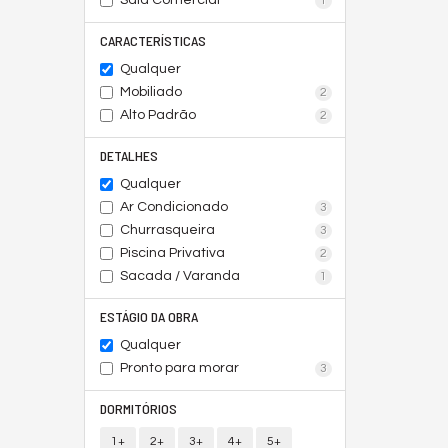
Sala Comercial
1
CARACTERÍSTICAS
Qualquer
Mobiliado
2
Alto Padrão
2
DETALHES
Qualquer
Ar Condicionado
3
Churrasqueira
3
Piscina Privativa
2
Sacada / Varanda
1
ESTÁGIO DA OBRA
Qualquer
Pronto para morar
3
DORMITÓRIOS
1+
2+
3+
4+
5+