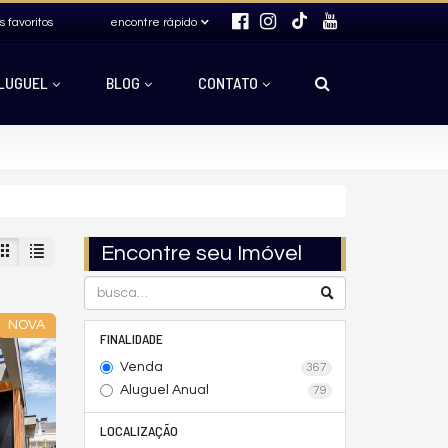
s favoritos
encontre rápido
LUGUEL
BLOG
CONTATO
Encontre seu Imóvel
NOVA
FINALIDADE
Venda
367
Aluguel Anual
79
LOCALIZAÇÃO