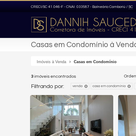
CRECI/SC 41.046-F - CNAI: 033587
- Balneário Camboriú /
SC
Casas em Condomínio à Vend
Imóveis à Venda
Casas em Condomínio
Orden
3
imóveis encontrados
Filtrando por:
venda
casa em condomínio