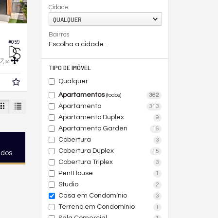
Cidade
QUALQUER
Bairros
#059
Escolha a cidade...
7,
00
TIPO DE IMÓVEL
Qualquer
Apartamentos
362
(todos)
Apartamento
313
Apartamento Duplex
9
Apartamento Garden
16
Cobertura
3
Cobertura Duplex
15
ados
Cobertura Triplex
3
PentHouse
1
Studio
2
Casa em Condomínio
3
Terreno em Condomínio
1