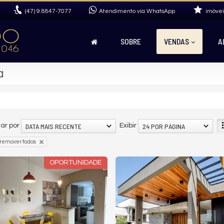
(47)
9.8847-7077
Atendimento via WhatsApp
imóvei
SOBRE
VENDAS
A
a
DATA MAIS RECENTE
24 POR PÁGINA
ar por
Exibir
remover todos
OPORTUNIDADE