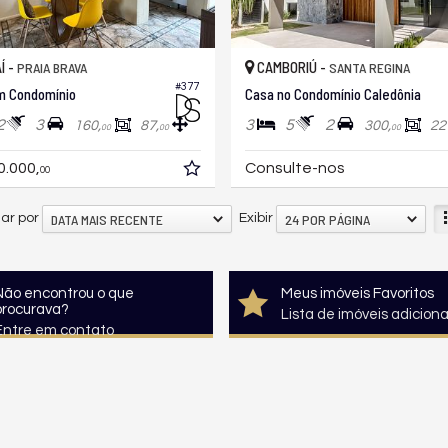
Í -
CAMBORIÚ -
PRAIA BRAVA
SANTA REGINA
#377
m Condomínio
Casa no Condomínio Caledônia
2
3
3
5
2
160,
87,
300,
22
00
00
00
0.000,
Consulte-nos
00
DATA MAIS RECENTE
24 POR PÁGINA
ar por
Exibir
Não encontrou o que
Meus imóveis Favoritos
procurava?
Lista de imóveis adicion
Entre em contato