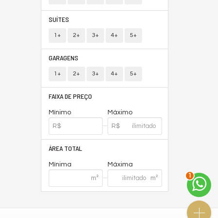
SUÍTES
1+
2+
3+
4+
5+
GARAGENS
1+
2+
3+
4+
5+
FAIXA DE PREÇO
Mínimo
Máximo
ÁREA TOTAL
Mínima
Máxima
2