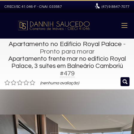
CRECI/SC 41.046-F - CNAI: 033587
(47)
9.8847-7077
Apartamento no Edifício Royal Palace
-
Pronto para morar
Apartamento frente mar no edifício Royal
Palace, 3 suítes em Balneário Camboriú
#479
(nenhuma avaliação)