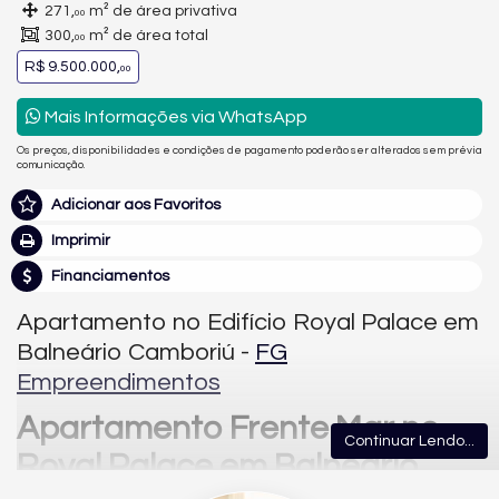
271,
m² de área privativa
00
300,
m² de área total
00
R$ 9.500.000,
00
Mais Informações via WhatsApp
Os preços, disponibilidades e condições de pagamento poderão ser alterados sem prévia
comunicação.
Adicionar aos Favoritos
Imprimir
Financiamentos
Apartamento no Edifício Royal Palace em
Balneário Camboriú -
FG
Empreendimentos
Apartamento Frente Mar no
Continuar Lendo...
Royal Palace em Balneário