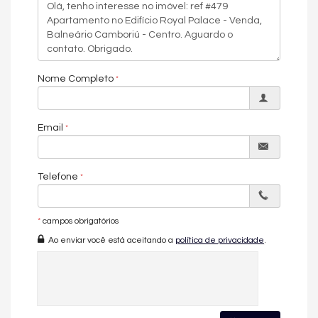
Morar de Frente para o Mar é um Estilo de
Vida
Poucos imóveis conseguem oferecer o que um verdadeiro
Nome Completo
apartamento frente mar proporciona.
Acordar todos os dias com a vista do oceano, sentir a brisa
marítima, contemplar o nascer do sol e desfrutar da praia a
Email
poucos passos de casa são privilégios que transformam a
rotina e elevam a qualidade de vida.
Além da experiência única de moradia, imóveis frente mar em
Telefone
Balneário Camboriú são reconhecidos pelo seu alto potencial
de valorização, sendo constantemente procurados por
investidores e compradores de alto padrão.
*
campos obrigatórios
Ao enviar você está aceitando a
política de privacidade
.
Royal Palace: Um dos Endereços Mais
Desejados de Balneário Camboriú
Localizado na icônica Avenida Atlântica, o Royal Palace está