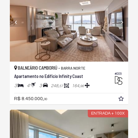
BALNEÁRIO CAMBORIÚ -
BARRA NORTE
#009
Apartamento no Edifício Infinity Coast
3
4
3
248,
164,
57
96
R$ 8.450.000,
00
ENTRADA + 100X