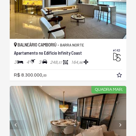
BALNEÁRIO CAMBORIÚ -
BARRA NORTE
#143
Apartamento no Edifício Infinity Coast
3
4
3
248,
164,
57
96
R$ 8.300.000,
00
QUADRA MAR;