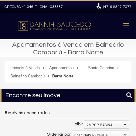
CRECI/SC 41.046-F - CNAI: 033587
(47)
9.8847-7077
Apartamentos à Venda em Balneário
Camboriú - Barra Norte
Imóveis à Venda
Apartamentos
Santa Catarina
Balneário Camboriú
Barra Norte
Encontre seu Imóvel
8
imóveis encontrados
24 POR PÁGINA
Exibir
DATA MAIS RECENTE
Ordenar por