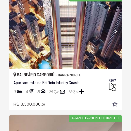
BALNEÁRIO CAMBORIÚ -
BARRA NORTE
#207
Apartamento no Edifício Infinity Coast
3
4
5
257,
182,
00
00
R$ 8.300.000,
00
PARCELAMENTO DIRETO