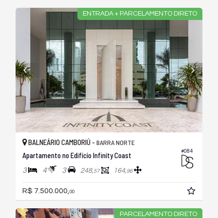
ENTRADA + PARCELAMENTO DIRETO
BALNEÁRIO CAMBORIÚ -
BARRA NORTE
#084
Apartamento no Edifício Infinity Coast
3
4
3
248,
164,
57
96
R$ 7.500.000,
00
PARCELAMENTO DIRETO