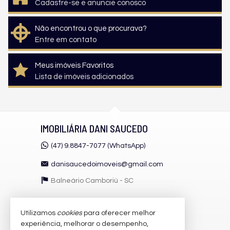
Cadastre-se e anuncie conosco
Não encontrou o que procurava?
Entre em contato
Meus imóveis Favoritos
Lista de imóveis adicionados
IMOBILIÁRIA DANI SAUCEDO
(47) 9.8847-7077 (WhatsApp)
danisaucedoimoveis@gmail.com
Balneário Camboriú -
SC
Utilizamos
cookies
para oferecer melhor
VEJA MAIS
experiência, melhorar o desempenho,