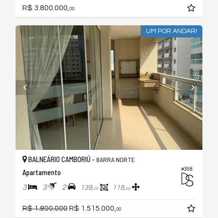
R$ 3.800.000,
00
UM POR ANDAR!
BALNEÁRIO CAMBORIÚ -
BARRA NORTE
#398
Apartamento
3
3
2
139,
118,
00
00
R$ 1.800.000
R$ 1.515.000,
00