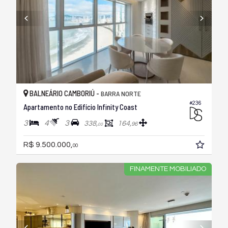
BALNEÁRIO CAMBORIÚ -
BARRA NORTE
#236
Apartamento no Edifício Infinity Coast
3
4
3
338,
164,
96
00
R$ 9.500.000,
00
FINAMENTE MOBILIADO