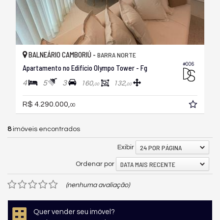
BALNEÁRIO CAMBORIÚ -
BARRA NORTE
#006
Apartamento no Edifício Olympo Tower - Fg
4
5
3
160,
132,
00
00
R$ 4.290.000,
00
8
imóveis encontrados
24 POR PÁGINA
Exibir
DATA MAIS RECENTE
Ordenar por
(nenhuma avaliação)
Quer vender seu imóvel?