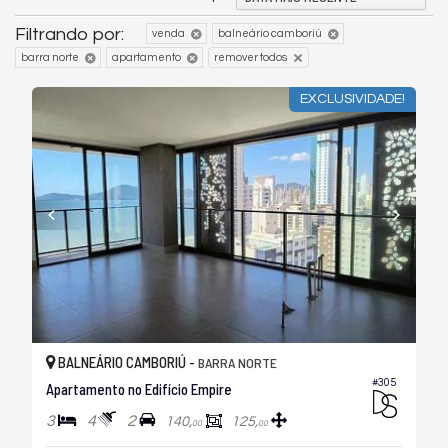
Filtrando por:
venda
balneário camboriú
barra norte
apartamento
remover todos
EXCLUSIVIDADE!
BALNEÁRIO CAMBORIÚ -
BARRA NORTE
#305
Apartamento no Edifício Empire
3
4
2
140,
125,
00
00