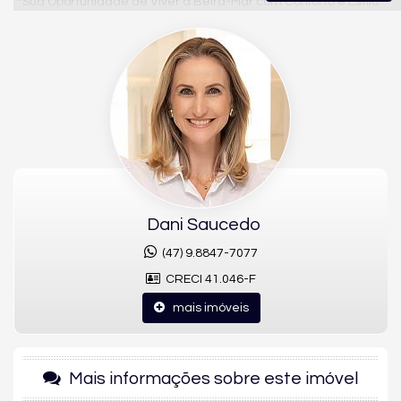
**Sua Oportunidade de Viver à Beira-Mar com Conforto e Estilo**
Bem-vindo ao Condomínio Summer Breeze, um imóvel de alto
padrão localizado na Rua 4450, número 100, em Barra Sul,
Balneário Camboriú. Este apartamento quadra mar oferece a
combinação perfeita de luxo e praticidade, ideal para quem
busca um estilo de vida sofisticado com vistas deslumbrantes e
acesso direto à praia.
**Características do Apartamento:**
Dani Saucedo
(47) 9.8847-7077
- **01 Suíte Master + 02 Suítes**: Acomodação luxuosa e
privativa para toda a família.
CRECI 41.046-F
- **Living Integrado**: Espaço amplo e arejado, integrado com a
mais imóveis
cozinha e áreas sociais.
- **Cozinha Americana**: Funcional e moderna, ideal para quem
gosta de cozinhar e receber.
Mais informações sobre este imóvel
- **Sacada com Churrasqueira**: Perfeita para aproveitar os