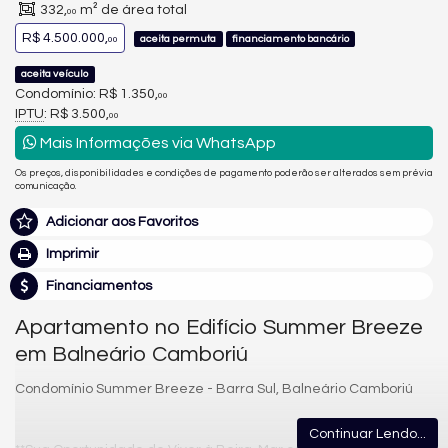
332,
m² de área total
00
R$ 4.500.000,
aceita permuta
financiamento bancário
00
aceita veículo
Condomínio: R$ 1.350,
00
IPTU
: R$ 3.500,
00
Mais Informações via WhatsApp
Os preços, disponibilidades e condições de pagamento poderão ser alterados sem prévia
comunicação.
Adicionar aos Favoritos
Imprimir
Financiamentos
Apartamento no Edifício Summer Breeze
em Balneário Camboriú
Condomínio Summer Breeze - Barra Sul, Balneário Camboriú
Continuar Lendo...