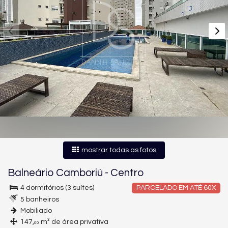
mostrar todas as fotos
Balneário Camboriú
-
Centro
4 dormitórios (3 suítes)
PARCELADO EM ATÉ 60X
5 banheiros
Mobiliado
147,
m² de área privativa
00