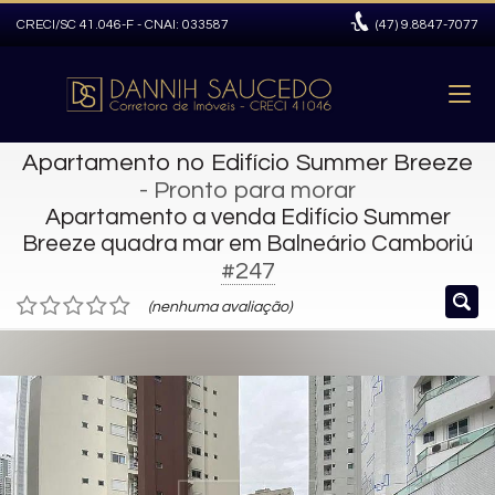
CRECI/SC 41.046-F - CNAI: 033587
(47)
9.8847-7077
Apartamento no Edifício Summer Breeze
- Pronto para morar
Apartamento a venda Edifício Summer
Breeze quadra mar em Balneário Camboriú
#247
(nenhuma avaliação)