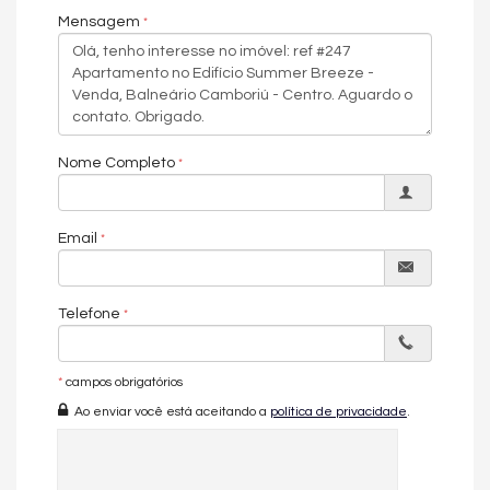
dias ensolarados e fazer churrascos com amigos e família.
Mensagem
- **Lavabo**: Praticidade adicional para o seu dia a dia.
- **Dependência de Empregada e Área de Serviço**: Conforto e
funcionalidade extra.
Nome Completo
**Detalhes do Imóvel:**
- **Aquecimento de Água**: Conforto térmico garantido.
Email
- **Ar Condicionado**: Controle de temperatura para seu
máximo conforto.
Telefone
- **Churrasqueira**: Para momentos de lazer e
confraternização.
- **Piso Cerâmico e Laminado**: Beleza e durabilidade.
*
campos obrigatórios
- **Sala de Estar e Sala de Jantar**: Ambientes sofisticados
Ao enviar você está aceitando a
política de privacidade
.
para receber com estilo.
- **Sala para 2 Ambientes**: Flexibilidade para personalizar seu
espaço.