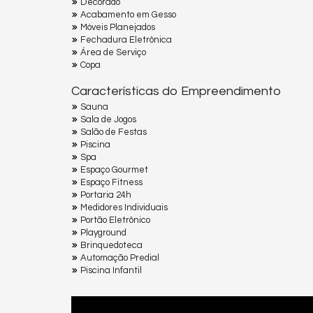
Decorado
Acabamento em Gesso
Móveis Planejados
Fechadura Eletrônica
Área de Serviço
Copa
Características do Empreendimento
Sauna
Sala de Jogos
Salão de Festas
Piscina
Spa
Espaço Gourmet
Espaço Fitness
Portaria 24h
Medidores Individuais
Portão Eletrônico
Playground
Brinquedoteca
Automação Predial
Piscina Infantil