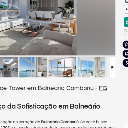
R
Os
al
ace Tower em Balneário Camboriú -
FG
o da Sofisticação em Balneário
sticação no coração de
Balneário Camboriú
! Se você busca
e
1702
é a oportunidade perfeita para quem deseja morar em