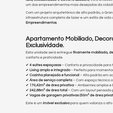
um dos empreendimentos mais desejados da cidad
Com um projeto arquitetônico de alto padrão, o Gra
infraestrutura completa de lazer e um estilo de vida
Empreendimentos
.
Apartamento Mobiliado, Decora
Exclusividade.
Esta unidade será entregue
finamente mobiliada, d
conforto e praticidade.
✔
4 suítes espaçosas
– Conforto e privacidade para t
✔
Living amplo e integrado
– Perfeito para momentos
✔
Cozinha planejada e funcional
– Alto padrão em 
✔
Área de serviço completa
– Com espaço técnico o
✔
170,42m² de área privativa
– Ambientes amplos e b
✔
242,68m² de área total
– Com um layout pensado p
✔
Vagas de garagem privativas (50m² de área privati
Este é um
imóvel exclusivo
para quem valoriza o alt