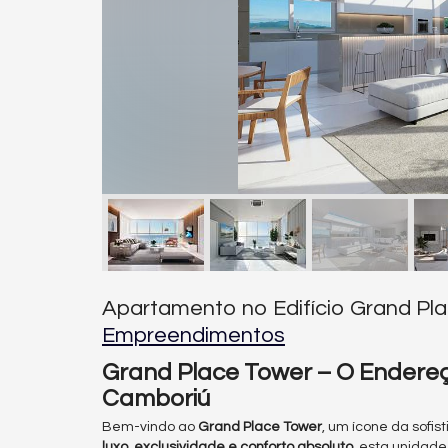
Apartamento no Edifício Grand Pl
Empreendimentos
Grand Place Tower – O Endereç
Camboriú
Bem-vindo ao
Grand Place Tower
, um ícone da sofi
luxo, exclusividade e conforto absoluto
, esta unidad