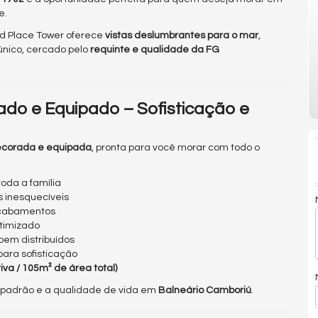
e.
nd Place Tower oferece
vistas deslumbrantes para o mar
,
 único, cercado pelo
requinte e qualidade da FG
do e Equipado – Sofisticação e
ecorada e equipada
, pronta para você morar com todo o
oda a família
 inesquecíveis
acabamentos
timizado
em distribuídos
ara sofisticação
va / 105m² de área total)
o padrão e a qualidade de vida em
Balneário Camboriú
.