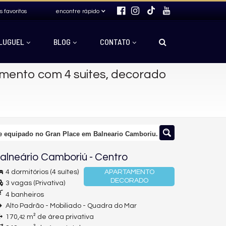
s favoritos
encontre rápido
LUGUEL
BLOG
CONTATO
mento com 4 suites, decorado
e equipado no Gran Place em Balneario Camboriu.
alneário Camboriú
-
Centro
4 dormitórios (4 suítes)
APARTAMENTO
DECORADO
3 vagas (Privativa)
4 banheiros
Alto Padrão - Mobiliado - Quadra do Mar
170,
m² de área privativa
42