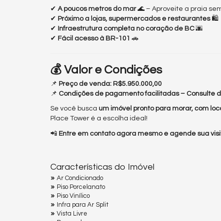
✔
A poucos metros do mar
🌊 – Aproveite a praia se
✔
Próximo a lojas, supermercados e restaurantes
🛍️
✔
Infraestrutura completa no coração de BC
🌆
✔
Fácil acesso à BR-101
🚗
💰 Valor e Condições
📌
Preço de venda:
R$5.950.000,00
📌
Condições de pagamento facilitadas – Consulte d
Se você busca
um imóvel pronto para morar, com loca
Place Tower é a escolha ideal!
📲
Entre em contato agora mesmo e agende sua visi
Características do Imóvel
Ar Condicionado
Piso Porcelanato
Piso Vinílico
Infra para Ar Split
Vista Livre