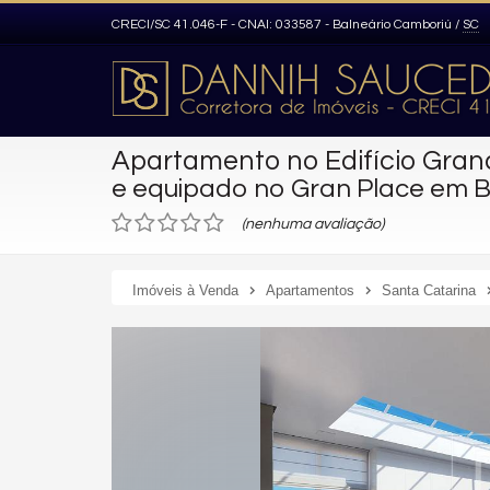
CRECI/SC 41.046-F - CNAI: 033587
- Balneário Camboriú /
SC
Apartamento no Edifício Gran
e equipado no Gran Place em B
(nenhuma avaliação)
Imóveis à Venda
Apartamentos
Santa Catarina