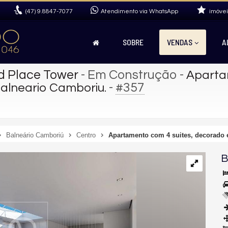
(47)
9.8847-7077
Atendimento via WhatsApp
imóvei
SOBRE
VENDAS
A
d Place Tower
- Em Construção
-
Aparta
-
#357
alneario Camboriu.
Balneário Camboriú
Centro
Apartamento com 4 suites, decorado 
B