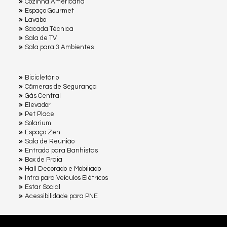
Cozinha Americana
Espaço Gourmet
Lavabo
Sacada Técnica
Sala de TV
Sala para 3 Ambientes
Bicicletário
Câmeras de Segurança
Gás Central
Elevador
Pet Place
Solarium
Espaço Zen
Sala de Reunião
Entrada para Banhistas
Box de Praia
Hall Decorado e Mobiliado
Infra para Veículos Elétricos
Estar Social
Acessibilidade para PNE