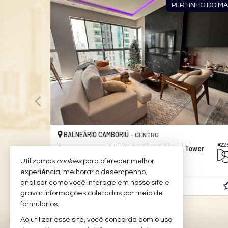
NTO DIRETO
PARCELADO EM ATÉ 1
BALNEÁRIO CAMBORIÚ -
CENTRO
#
#149
Apartamento Garden no Edifício Grand Place Tower
Utilizamos
cookies
para oferecer melhor
5
7
4
552,
332,
17
00
experiência, melhorar o desempenho,
analisar como você interage em nosso site e
Consulte-nos
gravar informações coletadas por meio de
formulários.
Ao utilizar esse site, você concorda com o uso