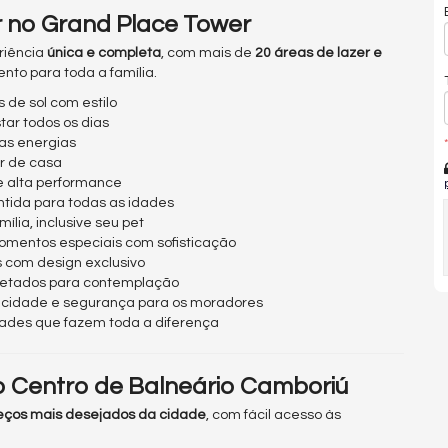
r no Grand Place Tower
riência
única e completa
, com mais de
20 áreas de lazer e
nto para toda a família.
as de sol com estilo
ar todos os dias
 as energias
*
r de casa
e alta performance
ntida para todas as idades
ília, inclusive seu pet
omentos especiais com sofisticação
s com design exclusivo
ojetados para contemplação
ticidade e segurança para os moradores
idades que fazem toda a diferença
No Centro de Balneário Camboriú
ços mais desejados da cidade
, com fácil acesso às