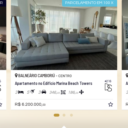
00X
FRENTE MAR INCRÍVEL!
BALNEÁRIO CAMBORIÚ -
CENTRO
054
#411
Apartamento no Edifício One Tower
4
4
3
214,
194,
00
00
R$ 15.000.000,
00