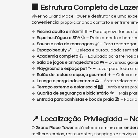
🏢 Estrutura Completa de Laze
Viver no Grand Place Tower é desfrutar de uma expe
conveniência
, proporcionando conforto e entretenime
🔹
Piscina adulto e infantil
🏊‍♂️ – Para aproveitar os di
🔹
Espelho d’água e SPA
💦 – Relaxamento e bem-est
🔹
Sauna e sala de massagem
🌿 – Para recarregar
🔹
Espaço beauty
💅 – Beleza e autocuidado sem sai
🔹
Academia completa
💪 – Equipada para treinos d
🔹
Sala de jogos e brinquedoteca
🎮 – Diversão gara
🔹
Playground e espaço pet
🐾 – Lazer para toda a fam
🔹
Salão de festas e espaço gourmet
🍷 – Celebre m
🔹
Lounge e pergolado externo
🌅 – Áreas relaxante
🔹
Terraço externo e estar social
🏙️ – Ambientes pr
🔹
Guarita de segurança e bicicletário
🚲 – Mais pra
🔹
Entrada para banhistas e box de praia
🏖️ – Facil
📍 Localização Privilegiada – 
O
Grand Place Tower
está situado em um dos
endere
melhores praias, restaurantes, shoppings e serviços.