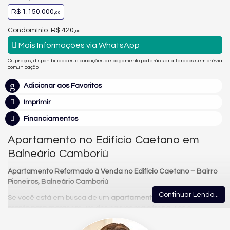
R$ 1.150.000,
00
Condomínio: R$ 420,
00
Mais Informações via WhatsApp
Os preços, disponibilidades e condições de pagamento poderão ser alterados sem prévia
comunicação.
Adicionar aos Favoritos
Imprimir
Financiamentos
Apartamento no Edifício Caetano em
Balneário Camboriú
Apartamento Reformado à Venda no Edifício Caetano – Bairro
Pioneiros, Balneário Camboriú
Continuar Lendo...
Se você está em busca de um
apartamento reformado
e
pronto para morar
em um dos bairros mais tranquilos e
procurados de
Balneário Camboriú
, o
Edifício Caetano
no
Bairro
Pioneiros
é a opção ideal para você.