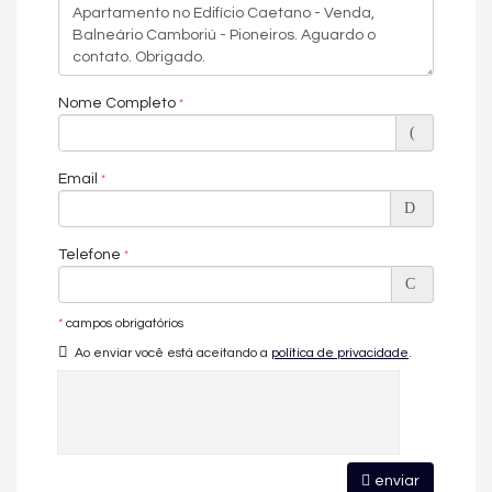
O
Bairro Pioneiros
é reconhecido por sua
qualidade de vida
,
oferecendo um ambiente calmo e seguro, com fácil acesso ao
centro de Balneário Camboriú e à praia. Ideal para quem busca
viver em uma região residencial, mas não abre mão de estar
Nome Completo
perto de toda a infraestrutura e serviços da cidade.
Se você está buscando
apartamento para morar
em Balneário
Camboriú, o Edifício Caetano é uma excelente escolha,
Email
combinando
comodidade, localização e segurança
.
Entre em contato e agende sua visita!
Telefone
Características do Imóvel
Aquecimento de Água
*
campos obrigatórios
Ar Condicionado
Churrasqueira
Ao enviar você está aceitando a
política de privacidade
.
Piso Vinílico
Decorado
Acabamento em Gesso
Fechadura Eletrônica
Área de Serviço
Sala para 2 Ambientes
enviar
Terraço