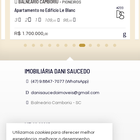
BALNEÁRIO CAMBORIÚ -
PIONEIROS
#299
Apartamento no Edifício Le Blanc
3
2
1
109,
98,
00
00
R$ 1.700.000,
00
IMOBILIÁRIA DANI SAUCEDO
(47) 9.8847-7077 (WhatsApp)
danisaucedoimoveis@gmail.com
Balneário Camboriú -
SC
VEJA MAIS
Utilizamos
cookies
para oferecer melhor
receba nosso newsletter
experiência, melhorar o desempenho,