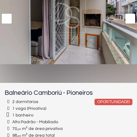
Balneário Camboriú
-
Pioneiros
2 dormitórios
OPORTUNIDADE!
1 vaga (Privativa)
1 banheiro
Alto Padrão - Mobiliado
70,
m² de área privativa
00
98,
m² de área total
00