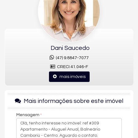
Reformado
Viva o Melhor de Balneário Camboriú com
Conforto e Sofisticação
Imagine acordar todos os dias a poucos passos do mar, em um
apartamento totalmente reformado, moderno e funcional. Este
imóvel, localizado na quadra mar da Barra Sul, oferece 103 m²
Dani Saucedo
de área privativa, com 2 dormitórios, sendo 1 suíte,
churrasqueira a carvão e 1 vaga de garagem privativa. A boa
(47) 9.8847-7077
posição solar garante ambientes bem iluminados e arejados,
CRECI 41.046-F
proporcionando um clima agradável durante todo o dia.
mais imóveis
Por que Investir neste Imóvel?
Este apartamento é ideal para quem busca qualidade de vida,
praticidade e uma localização privilegiada. A proximidade com
Mais informações sobre este imóvel
a praia permite desfrutar do melhor de Balneário Camboriú,
com fácil acesso a restaurantes, bares, supermercados e
Mensagem
farmácias. Além disso, a reforma completa garante um
ambiente moderno e pronto para morar.
Estrutura do Prédio