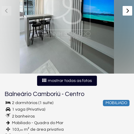
mostrar todas as fotos
Balneário Camboriú
-
Centro
2 dormitórios (1 suíte)
MOBILIADO
1 vaga (Privativa)
2 banheiros
Mobiliado - Quadra do Mar
103,
m² de área privativa
00