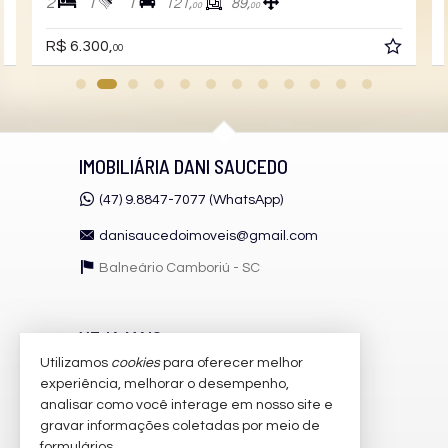
2
1
1
121,
89,
00
00
mercado imobiliário, o imóvel pode ter sido vendido ou alugado
antes de conseguirmos atualizar em tempo real. Para
R$ 6.300,
00
informações precisas e atualizadas, consulte nossos
corretores.
Características do Imóvel
Ar Condicionado
IMOBILIÁRIA DANI SAUCEDO
Churrasqueira
Piso Porcelanato
Decorado
(47) 9.8847-7077 (WhatsApp)
Acabamento em Gesso
Móveis Planejados
danisaucedoimoveis@gmail.com
Área de Serviço
Balneário Camboriú -
SC
Living
Sala para 2 Ambientes
Cozinha Americana
Espaço Gourmet
VEJA MAIS
Banheiro Social
Utilizamos
cookies
para oferecer melhor
Características do Empreendimento
receba nosso newsletter
experiência, melhorar o desempenho,
Hall Decorado e Mobiliado
analisar como você interage em nosso site e
cadastre seu imóvel
gravar informações coletadas por meio de
imóveis favoritos
formulários.