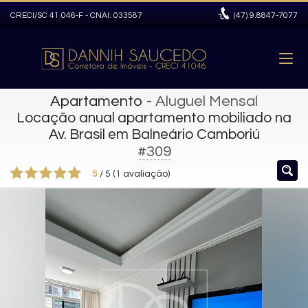
CRECI/SC 41.046-F - CNAI: 033587
(47)
9.8847-7077
Apartamento
- Aluguel Mensal
Locação anual apartamento mobiliado na
Av. Brasil em Balneário Camboriú
#309
5
/
5
(
1
avaliação)