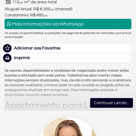
110,
m² de área total
00
Aluguel Anual:
R$ 6.300,
(mensal)
00
Condomínio: R$ 485,
00
Mais Informações via WhatsApp
Os preços, disponibilidades e condições de pagamento poderão ser alterados sem prévia
comunicação.
Adicionar aos Favoritos
Imprimir
Os valores, disponibilidades e condições de negociação deste imóvel estão
sujeitos a alteração sem aviso prévio. Trabalhamos para manter nossas
informações sempre atualizadas, mas, devido à alta demanda e à dinâmica
do mercado imobiliário, o imóvel pode ter sido vendido ou alugado antes de
conseguirmos atualizar em tempo real. Para informações precisas e
atualizadas, consulte nossos corretores.
Apartamento para Locação
Continuar Lendo...
Anual em Balneário Camboriú
– Quadra Mar, Totalmente