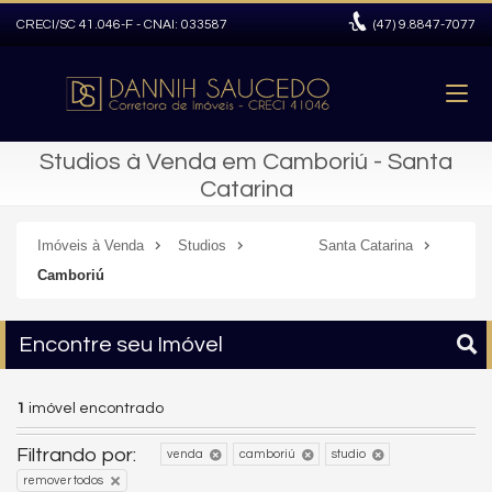
CRECI/SC 41.046-F - CNAI: 033587
(47)
9.8847-7077
Studios à Venda em Camboriú - Santa
Catarina
Imóveis à Venda
Studios
Santa Catarina
Camboriú
Encontre seu Imóvel
1
imóvel encontrado
Filtrando por:
venda
camboriú
studio
remover todos