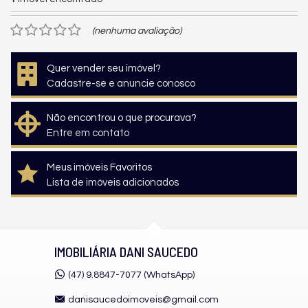
(nenhuma avaliação)
Quer vender seu imóvel?
Cadastre-se e anuncie conosco
Não encontrou o que procurava?
Entre em contato
Meus imóveis Favoritos
Lista de imóveis adicionados
IMOBILIÁRIA DANI SAUCEDO
(47) 9.8847-7077 (WhatsApp)
danisaucedoimoveis@gmail.com