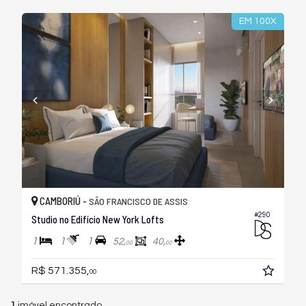
EM 100X
CAMBORIÚ -
SÃO FRANCISCO DE ASSIS
#290
Studio no Edifício New York Lofts
1
1
1
52,
40,
00
00
R$ 571.355,
00
1
imóvel encontrado