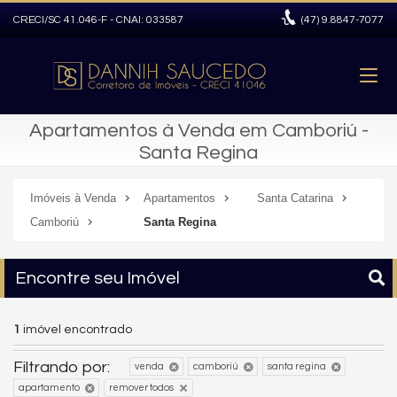
CRECI/SC 41.046-F - CNAI: 033587
(47)
9.8847-7077
Apartamentos à Venda em Camboriú -
Santa Regina
Imóveis à Venda
Apartamentos
Santa Catarina
Camboriú
Santa Regina
Encontre seu Imóvel
1
imóvel encontrado
Filtrando por:
venda
camboriú
santa regina
apartamento
remover todos