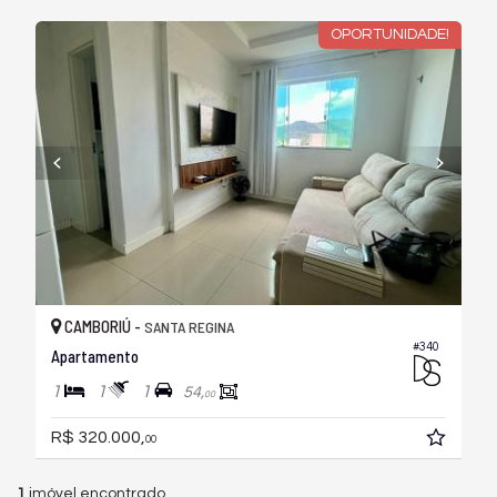
OPORTUNIDADE!
CAMBORIÚ -
SANTA REGINA
#340
Apartamento
1
1
1
54,
00
R$ 320.000,
00
1
imóvel encontrado