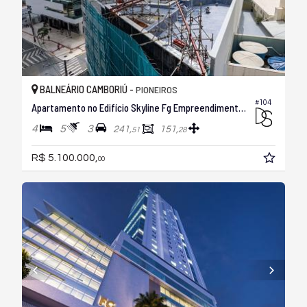
BALNEÁRIO CAMBORIÚ -
PIONEIROS
#104
Apartamento no Edifício Skyline Fg Empreendimentos
4
5
3
241,
151,
51
28
R$ 5.100.000,
00