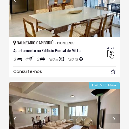
BALNEÁRIO CAMBORIÚ -
PIONEIROS
#077
Apartamento no Edifício Pontal de Vitta
3
4
3
180,
130,
75
00
Consulte-nos
FRENTE MAR