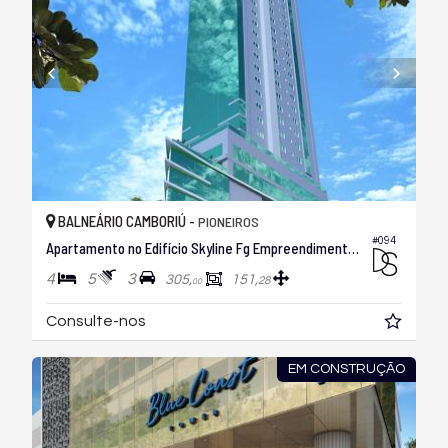
BALNEÁRIO CAMBORIÚ -
PIONEIROS
#094
Apartamento no Edifício Skyline Fg Empreendimentos
4
5
3
305,
151,
28
00
Consulte-nos
EM CONSTRUÇÃO