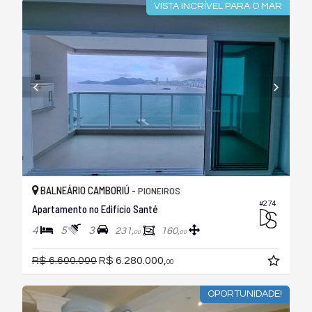
VISTA INCRÍVEL PARA O MAR
BALNEÁRIO CAMBORIÚ -
PIONEIROS
#274
Apartamento no Edifício Santé
4
5
3
231,
160,
00
00
R$ 6.600.000
R$ 6.280.000,
00
OPORTUNIDADE!