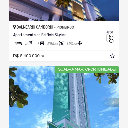
BALNEÁRIO CAMBORIÚ -
PIONEIROS
#206
Apartamento no Edifício Skyline
4
5
4
365,
150,
00
00
R$ 5.400.000,
00
QUADRA MAR; OPORTUNIDADE!