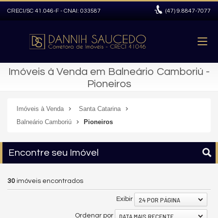
CRECI/SC 41.046-F - CNAI: 033587
(47)
9.8847-7077
Imóveis à Venda em Balneário Camboriú -
Pioneiros
Imóveis à Venda
Santa Catarina
Balneário Camboriú
Pioneiros
Encontre seu Imóvel
30
imóveis encontrados
24 POR PÁGINA
Exibir
DATA MAIS RECENTE
Ordenar por