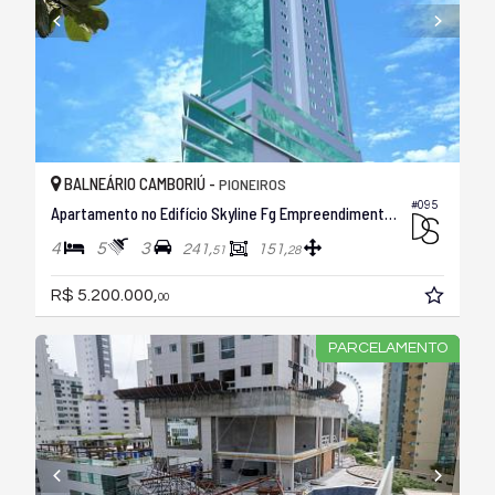
BALNEÁRIO CAMBORIÚ -
PIONEIROS
#095
Apartamento no Edifício Skyline Fg Empreendimentos
4
5
3
241,
151,
51
28
R$ 5.200.000,
00
PARCELAMENTO