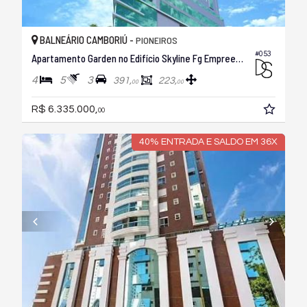
BALNEÁRIO CAMBORIÚ -
PIONEIROS
#053
Apartamento Garden no Edifício Skyline Fg Empreendimentos
4
5
3
391,
223,
00
00
R$ 6.335.000,
00
40% ENTRADA E SALDO EM 36X