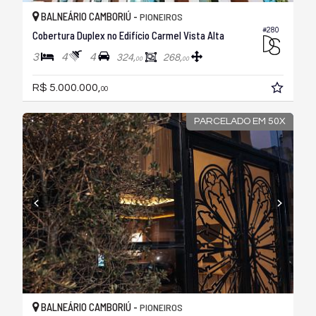
BALNEÁRIO CAMBORIÚ -
PIONEIROS
#280
Cobertura Duplex no Edifício Carmel Vista Alta
3
4
4
324,
268,
00
00
R$ 5.000.000,
00
PARCELADO EM 50X
BALNEÁRIO CAMBORIÚ -
PIONEIROS