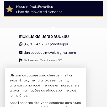
Meus imóveis Favoritos
Lista de imóveis adicionados
IMOBILIÁRIA DANI SAUCEDO
(47) 9.8847-7077 (WhatsApp)
danisaucedoimoveis@gmail.com
Balneário Camboriú -
SC
Utilizamos
cookies
para oferecer melhor
VEJA MAIS
experiência, melhorar o desempenho,
receba nosso newsletter
analisar como você interage em nosso site e
gravar informações coletadas por meio de
cadastre seu imóvel
formulários.
imóveis favoritos
Ao utilizar esse site, você concorda com o uso