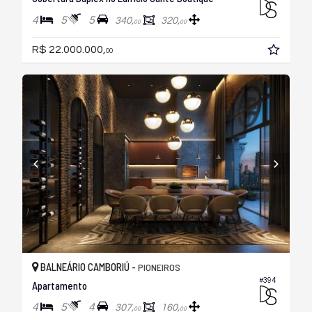
4
5
5
340,
320,
00
00
R$ 22.000.000,
00
BALNEÁRIO CAMBORIÚ -
PIONEIROS
#394
Apartamento
4
5
4
307,
160,
00
00