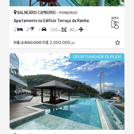
BALNEÁRIO CAMBORIÚ -
PIONEIROS
#284
Apartamento no Edifício Terraço da Rainha
2
2
1
120,
90,
00
00
R$ 2.650.000
R$ 2.000.000,
00
OPORTUNIDADE DUPLEX!