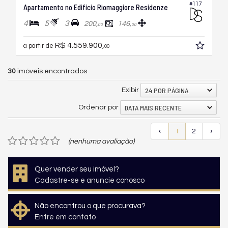
#117
Apartamento no Edifício Riomaggiore Residenze
4
5
3
200,
146,
00
00
R$ 4.559.900,
a partir de
00
30
imóveis encontrados
24 POR PÁGINA
Exibir
DATA MAIS RECENTE
Ordenar por
‹
1
2
›
(nenhuma avaliação)
Quer vender seu imóvel?
Cadastre-se e anuncie conosco
Não encontrou o que procurava?
Entre em contato