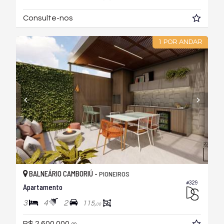
Consulte-nos
1 POR ANDAR
BALNEÁRIO CAMBORIÚ -
PIONEIROS
#329
Apartamento
3
4
2
115,
00
R$ 2.600.000,