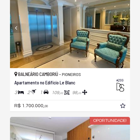
BALNEÁRIO CAMBORIÚ -
PIONEIROS
#299
Apartamento no Edifício Le Blanc
3
2
1
109,
98,
00
00
R$ 1.700.000,
00
OPORTUNIDADE!