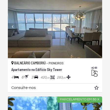
BALNEÁRIO CAMBORIÚ -
PIONEIROS
#248
Apartamento no Edifício Sky Tower
4
6
3
420,
283,
00
00
Consulte-nos
PARCELAMENTO EM 80 X