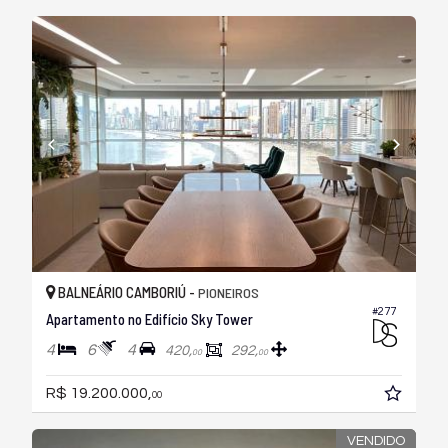
BALNEÁRIO CAMBORIÚ -
PIONEIROS
#277
Apartamento no Edifício Sky Tower
4
6
4
420,
292,
00
00
R$ 19.200.000,
00
VENDIDO