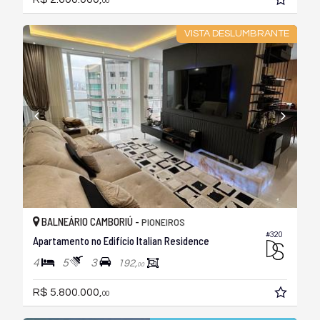
00
VISTA DESLUMBRANTE
BALNEÁRIO CAMBORIÚ -
PIONEIROS
#320
Apartamento no Edifício Italian Residence
4
5
3
192,
00
R$ 5.800.000,
00