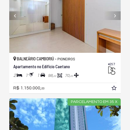
BALNEÁRIO CAMBORIÚ -
PIONEIROS
#297
Apartamento no Edifício Caetano
2
1
1
98,
70,
00
00
R$ 1.150.000,
00
PARCELAMENTO EM 35 X