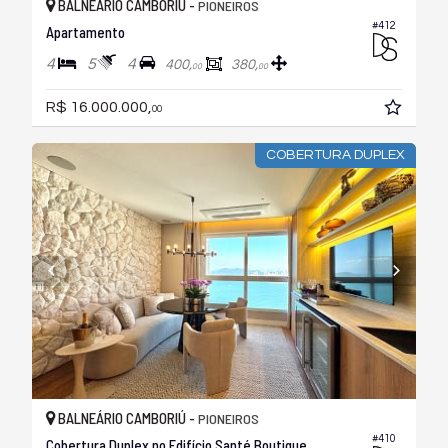
BALNEÁRIO CAMBORIÚ -
PIONEIROS
#412
Apartamento
4
5
4
400,
380,
00
00
R$ 16.000.000,
00
COBERTURA DUPLEX
BALNEÁRIO CAMBORIÚ -
PIONEIROS
#410
Cobertura Duplex no Edifício Santé Boutique