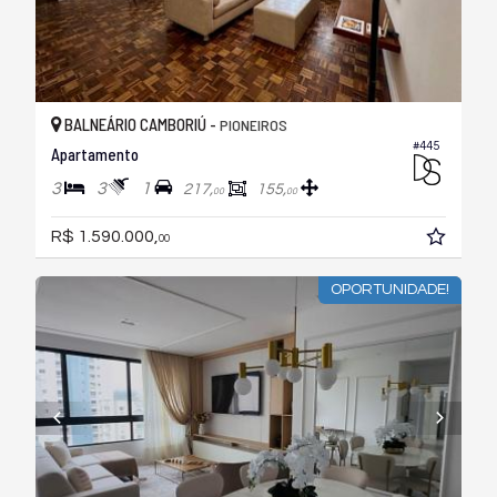
BALNEÁRIO CAMBORIÚ -
PIONEIROS
#445
Apartamento
3
3
1
217,
155,
00
00
R$ 1.590.000,
00
OPORTUNIDADE!