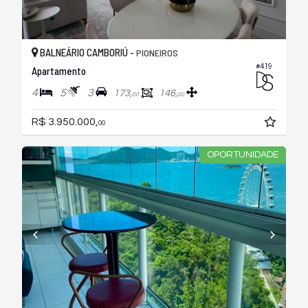
BALNEÁRIO CAMBORIÚ -
PIONEIROS
#419
Apartamento
4
5
3
173,
146,
00
00
R$ 3.950.000,
00
OPORTUNIDADE