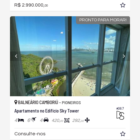
R$ 2.990.000,
00
PRONTO PARA MORAR!
BALNEÁRIO CAMBORIÚ -
PIONEIROS
#067
Apartamento no Edifício Sky Tower
4
6
4
420,
292,
00
00
Consulte-nos