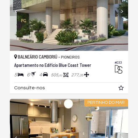
BALNEÁRIO CAMBORIÚ -
PIONEIROS
#033
Apartamento no Edifício Blue Coast Tower
5
6
4
505,
277,
35
00
Consulte-nos
PERTINHO DO MAR