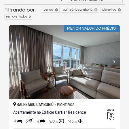
Filtrando por:
venda
balneário camboriú
pioneiros
remover todos
MENOR VALOR DO PRÉDIO!
BALNEÁRIO CAMBORIÚ -
PIONEIROS
#484
Apartamento no Edifício Cartier Residence
4
5
4
180,
145,
00
00