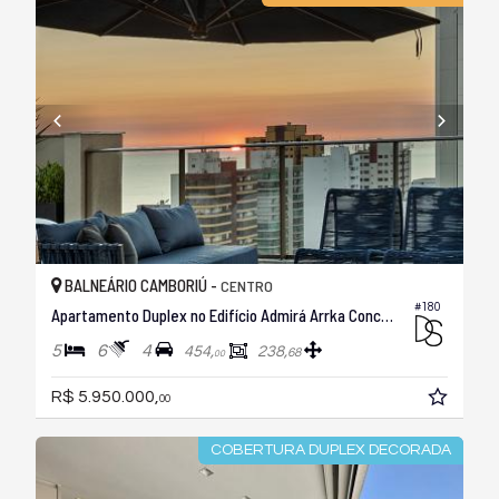
BALNEÁRIO CAMBORIÚ -
CENTRO
#180
Apartamento Duplex no Edifício Admirá Arrka Concept
5
6
4
454,
238,
68
00
R$ 5.950.000,
00
COBERTURA DUPLEX DECORADA