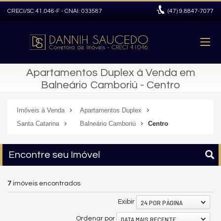
CRECI/SC 41.046-F - CNAI: 033587
(47)
9.8847-7077
Apartamentos Duplex à Venda em
Balneário Camboriú - Centro
Imóveis à Venda
Apartamentos Duplex
Santa Catarina
Balneário Camboriú
Centro
Encontre seu Imóvel
7
imóveis encontrados
24 POR PÁGINA
Exibir
DATA MAIS RECENTE
Ordenar por