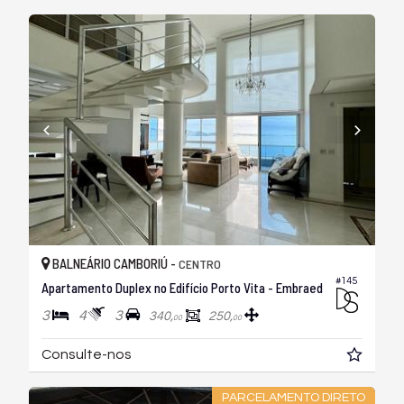
BALNEÁRIO CAMBORIÚ -
CENTRO
#145
Apartamento Duplex no Edifício Porto Vita - Embraed
3
4
3
340,
250,
00
00
Consulte-nos
PARCELAMENTO DIRETO