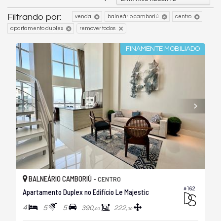
Filtrando por:
venda
balneário camboriú
centro
apartamento duplex
remover todos
FINAMENTE MOBILIADO
BALNEÁRIO CAMBORIÚ -
CENTRO
#162
Apartamento Duplex no Edifício Le Majestic
4
5
5
390,
222,
00
00