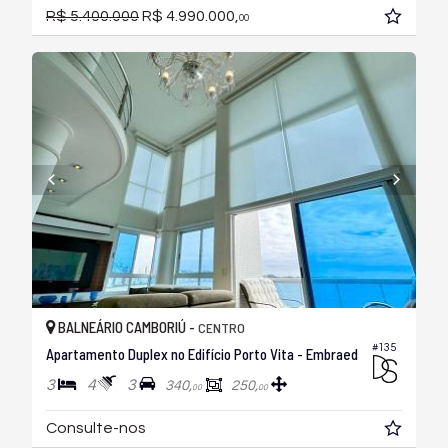
R$ 5.400.000
R$ 4.990.000,
00
BALNEÁRIO CAMBORIÚ -
CENTRO
#135
Apartamento Duplex no Edifício Porto Vita - Embraed
3
4
3
340,
250,
00
00
Consulte-nos