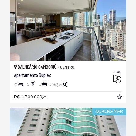
BALNEÁRIO CAMBORIÚ -
CENTRO
#326
Apartamento Duplex
4
5
3
240,
00
R$ 4.700.000,
00
QUADRA MAR