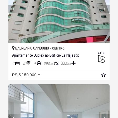
BALNEÁRIO CAMBORIÚ -
CENTRO
#119
Apartamento Duplex no Edifício Le Majestic
4
5
4
390,
222,
00
00
R$ 5.150.000,
00