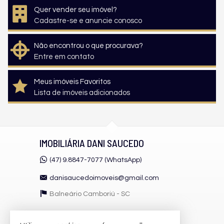
Quer vender seu imóvel?
Cadastre-se e anuncie conosco
Não encontrou o que procurava?
Entre em contato
Meus imóveis Favoritos
Lista de imóveis adicionados
IMOBILIÁRIA DANI SAUCEDO
(47) 9.8847-7077 (WhatsApp)
danisaucedoimoveis@gmail.com
Balneário Camboriú -
SC