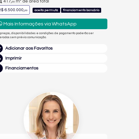
417,
m² de área total
00
$ 6.500.000,
aceita permuta
financiamento bancário
00
Mais Informações via WhatsApp
 preços, disponibilidades e condições de pagamento poderão ser
terados sem prévia comunicação.
Adicionar aos Favoritos
Imprimir
Financiamentos