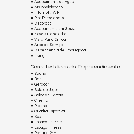
Aquecimento de Água
Ar Condicionado
Internet / WiFi
Piso Porcelanato
Decorado
Acabamento em Gesso
Móveis Planejados
Vista Panorâmica
Área de Serviço
Dependência de Empregada
Living
Características do Empreendimento
Sauna
Bar
Gerador
Sala de Jogos
Salão de Festas
Cinema
Piscina
Quadra Esportiva
Spa
Espaço Gourmet
Espaço Fitness
Portaria 24h