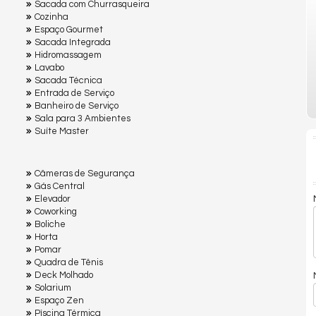
Sacada com Churrasqueira
Cozinha
Espaço Gourmet
Sacada Integrada
Hidromassagem
Lavabo
Sacada Técnica
Entrada de Serviço
Banheiro de Serviço
Sala para 3 Ambientes
Suíte Master
Câmeras de Segurança
Gás Central
Elevador
Coworking
Boliche
Horta
Pomar
Quadra de Tênis
Deck Molhado
Solarium
Espaço Zen
Pìscina Térmica