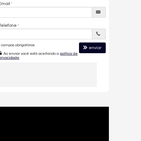
Email
Telefone
campos obrigatórios
enviar
Ao enviar você está aceitando a
política de
privacidade
.