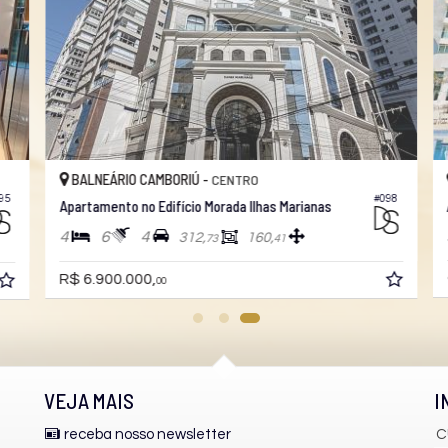
BALNEÁRIO CAMBORIÚ -
CENTRO
#098
5
Apartamento no Edifício Morada Ilhas Marianas
A
4
6
4
312,
160,
73
41
C
R$ 6.900.000,
00
VEJA MAIS
I
receba nosso newsletter
C