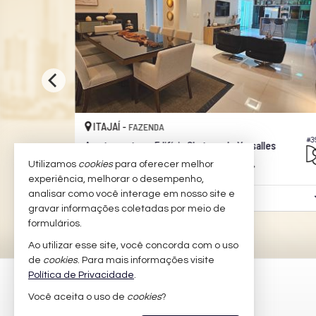
ITAJAÍ -
FAZENDA
#396
#39
Apartamento no Edifício Chateau de Versalles
Utilizamos
cookies
para oferecer melhor
3
2
2
250,
177,
00
00
experiência, melhorar o desempenho,
analisar como você interage em nosso site e
R$ 2.950.000,
00
gravar informações coletadas por meio de
formulários.
Ao utilizar esse site, você concorda com o uso
de
cookies
. Para mais informações visite
Política de Privacidade
.
IMOBILIÁRIA DANI SAUCEDO
Você aceita o uso de
cookies
?
(47) 9.8847-7077 (WhatsApp)