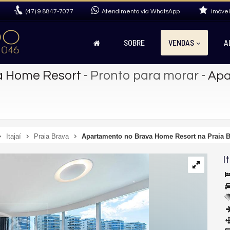
(47)
9.8847-7077
Atendimento via WhatsApp
imóvei
SOBRE
VENDAS
A
a Home Resort
- Pronto para morar
-
Apa
Itajaí
Praia Brava
Apartamento no Brava Home Resort na Praia 
I