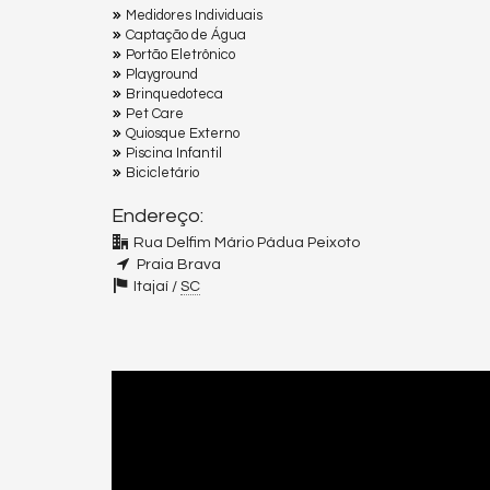
Medidores Individuais
Captação de Água
Portão Eletrônico
Playground
Brinquedoteca
Pet Care
Quiosque Externo
Piscina Infantil
Bicicletário
Endereço:
Rua Delfim Mário Pádua Peixoto
Praia Brava
Itajaí /
SC