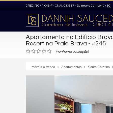
CRECI/SC 41.046-F - CNAI: 033587
- Balneário Camboriú /
SC
Apartamento no Edifício Brav
-
#245
Resort na Praia Brava
(nenhuma avaliação)
Imóveis à Venda
Apartamentos
Santa Catarina