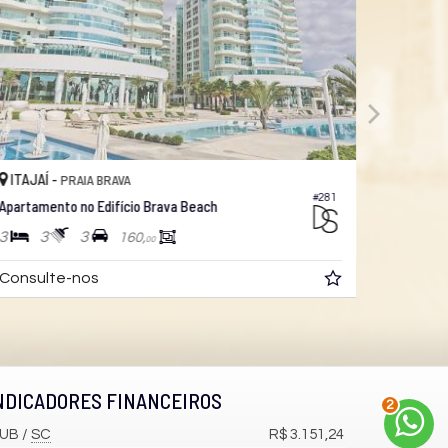
ITAJAÍ -
PRAIA BRAVA
#281
partamento no Edifício Brava Beach
3
3
3
160,
00
onsulte-nos
NDICADORES
FINANCEIROS
3
UB /
SC
R$ 3.151,24