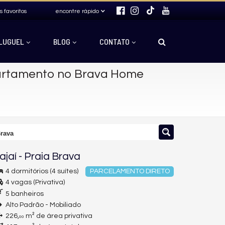
s favoritos
encontre rápido
LUGUEL
BLOG
CONTATO
rtamento no Brava Home
Brava
tajaí
-
Praia Brava
4 dormitórios (4 suítes)
PARCELAMENTO DIRETO
4 vagas (Privativa)
5 banheiros
Alto Padrão - Mobiliado
226,
m² de área privativa
00