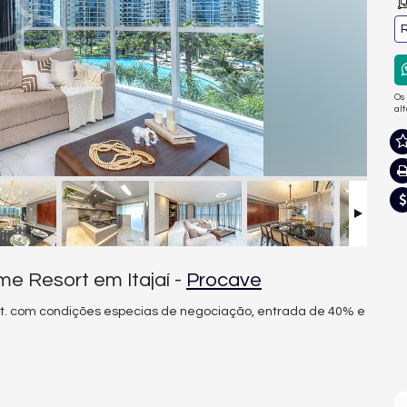
R
Os
al
e Resort em Itajaí -
Procave
. com condições especias de negociação, entrada de 40% e