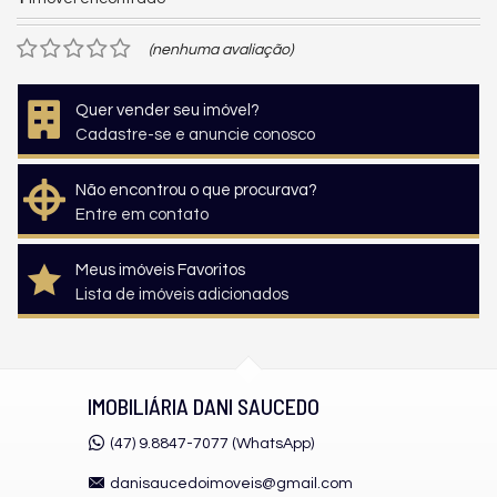
(nenhuma avaliação)
Quer vender seu imóvel?
Cadastre-se e anuncie conosco
Não encontrou o que procurava?
Entre em contato
Meus imóveis Favoritos
Lista de imóveis adicionados
IMOBILIÁRIA DANI SAUCEDO
(47) 9.8847-7077 (WhatsApp)
danisaucedoimoveis@gmail.com