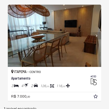
ITAPEMA -
CENTRO
#350
Apartamento
3
4
2
126,
116,
00
00
R$ 7.000,
00
1
imóvel encontrado