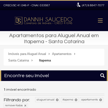
CRECI/SC 41.046-F - CNAI: 033587
(47)
9.8847-7077
Apartamentos para Aluguel Anual em
Itapema - Santa Catarina
Imóveis para Aluguel Anual
Apartamentos
Santa Catarina
Itapema
Encontre seu Imóvel
1
imóvel encontrado
Filtrando por:
aluguel anual
itapema
apartamento
remover todos