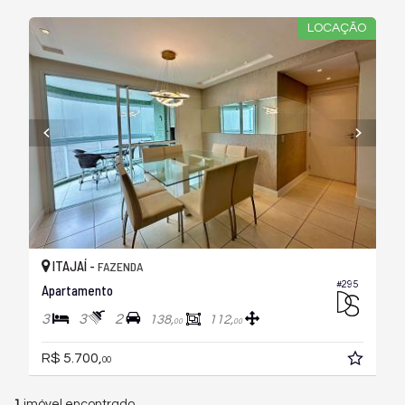
LOCAÇÃO
ITAJAÍ -
FAZENDA
#295
Apartamento
3
3
2
138,
112,
00
00
R$ 5.700,
00
1
imóvel encontrado