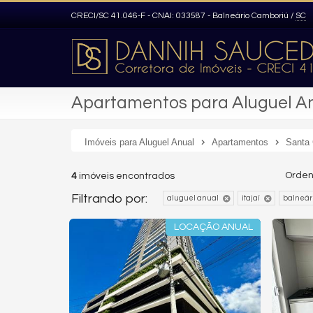
CRECI/SC 41.046-F - CNAI: 033587
- Balneário Camboriú /
SC
Apartamentos para Aluguel Anu
Imóveis para Aluguel Anual
Apartamentos
Santa 
Orden
4
imóveis encontrados
Filtrando por:
aluguel anual
itajaí
balneári
LOCAÇÃO ANUAL