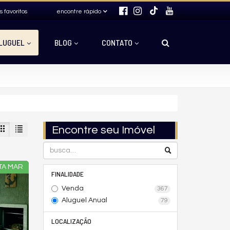
s favoritos
encontre rápido
LUGUEL
BLOG
CONTATO
Encontre seu Imóvel
TA MAR
FINALIDADE
Venda
367
Aluguel Anual
79
LOCALIZAÇÃO