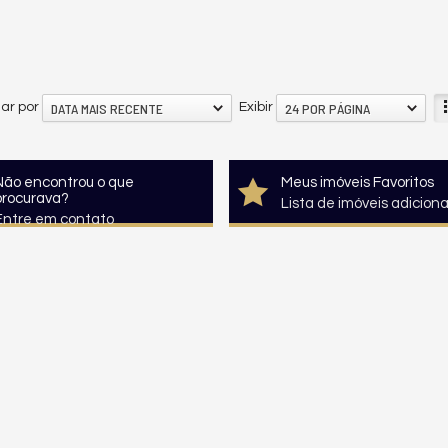
DATA MAIS RECENTE
24 POR PÁGINA
ar por
Exibir
Não encontrou o que
Meus imóveis Favoritos
procurava?
Lista de imóveis adicion
Entre em contato