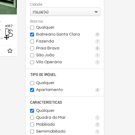
Cidade
ITAJAÍ (4)
A
Bairros
#387
Qualquer
ome Resort
Balneário Santa Clara
4
,
00
Fazenda
1
Praia Brava
9
São João
1
Vila Operária
1
TIPO DE IMÓVEL
Qualquer
Apartamento
4
CARACTERÍSTICAS
Qualquer
Quadra do Mar
1
Mobiliado
3
Semimobiliado
1