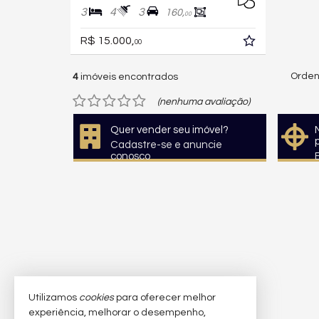
3
4
3
160,
00
R$ 15.000,
00
Orden
4
imóveis encontrados
(nenhuma avaliação)
Quer vender seu imóvel?
Cadastre-se e anuncie
conosco
Utilizamos
cookies
para oferecer melhor
experiência, melhorar o desempenho,