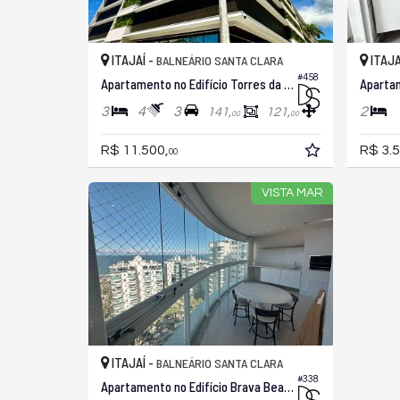
ITAJAÍ -
ITAJA
BALNEÁRIO SANTA CLARA
#458
Apartamento no Edifício Torres da Brava
Apartam
3
4
3
2
141,
121,
00
00
R$ 11.500,
R$ 3.5
00
VISTA MAR
ITAJAÍ -
BALNEÁRIO SANTA CLARA
#338
Apartamento no Edifício Brava Beach Aroeira