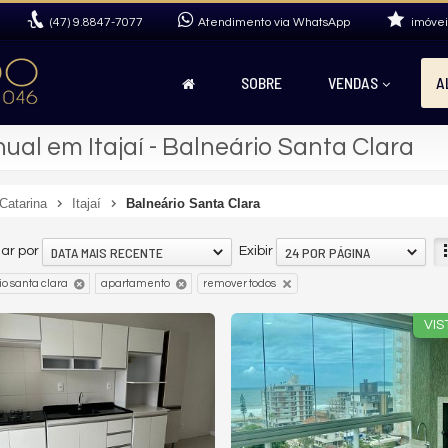
(47)
9.8847-7077
Atendimento via WhatsApp
imóvei
SOBRE
VENDAS
A
al em Itajaí - Balneário Santa Clara
Catarina
Itajaí
Balneário Santa Clara
DATA MAIS RECENTE
24 POR PÁGINA
ar por
Exibir
o santa clara
apartamento
remover todos
VIS