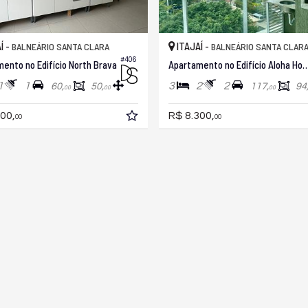
Í -
ITAJAÍ -
BALNEÁRIO SANTA CLARA
BALNEÁRIO SANTA CLAR
#406
ento no Edifício North Brava
Apartamento no Edifício Aloha H
1
1
3
2
2
60,
50,
117,
94
00
00
00
00,
R$ 8.300,
00
00