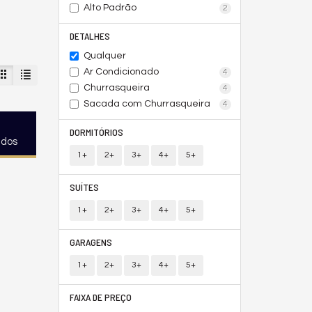
Alto Padrão
2
DETALHES
Qualquer
Ar Condicionado
4
Churrasqueira
4
Sacada com Churrasqueira
4
DORMITÓRIOS
ados
1+
2+
3+
4+
5+
SUÍTES
1+
2+
3+
4+
5+
GARAGENS
1+
2+
3+
4+
5+
FAIXA DE PREÇO