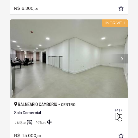
R$ 6.300,
00
INCRIVEL!
BALNEÁRIO CAMBORIÚ -
CENTRO
#417
Sala Comercial
166,
146,
00
00
R$ 15.000,
00