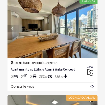
LOCADO
BALNEÁRIO CAMBORIÚ -
CENTRO
#316
Apartamento no Edifício Admirá Arrka Concept
3
5
3
282,
138,
00
00
Consulte-nos
LOCAÇÃO ANUAL