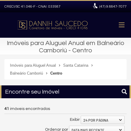
CRECI/SC 41.046-F - CNAI: 033587
(47)
9.8847-7077
Imóveis para Aluguel Anual em Balneário
Camboriú - Centro
Imóveis para Aluguel Anual
Santa Catarina
Balneário Camboriú
Centro
Encontre seu Imóvel
41
imóveis encontrados
24 POR PÁGINA
Exibir
DATA MAIS RECENTE
Ordenar por