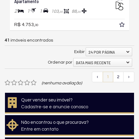
Apartamento
2
1
1
103,
88,
00
00
R$ 4.753,
00
41
imóveis encontrados
24 POR PÁGINA
Exibir
DATA MAIS RECENTE
Ordenar por
‹
1
2
›
(nenhuma avaliação)
Quer vender seu imóvel?
Cadastre-se e anuncie conosco
Não encontrou o que procurava?
Entre em contato