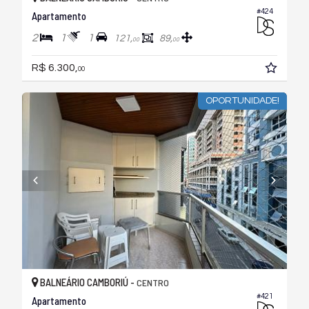
#424
Apartamento
2
1
1
121,
89,
00
00
R$ 6.300,
00
OPORTUNIDADE!
BALNEÁRIO CAMBORIÚ -
CENTRO
#421
Apartamento