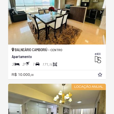
BALNEÁRIO CAMBORIÚ -
CENTRO
#400
Apartamento
3
3
1
171,
73
R$ 10.000,
00
LOCAÇÃO ANUAL