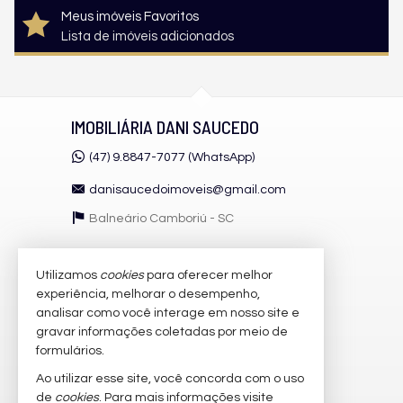
Meus imóveis Favoritos
Lista de imóveis adicionados
IMOBILIÁRIA DANI SAUCEDO
(47) 9.8847-7077 (WhatsApp)
danisaucedoimoveis@gmail.com
Balneário Camboriú -
SC
Utilizamos
cookies
para oferecer melhor
VEJA MAIS
experiência, melhorar o desempenho,
receba nosso newsletter
analisar como você interage em nosso site e
gravar informações coletadas por meio de
cadastre seu imóvel
formulários.
imóveis favoritos
Ao utilizar esse site, você concorda com o uso
de
cookies
. Para mais informações visite