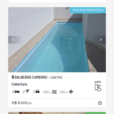
PISCINA PRIVATIVA
BALNEÁRIO CAMBORIÚ -
CENTRO
#408
Cobertura
4
3
3
190,
160,
00
00
R$ 8.000,
00