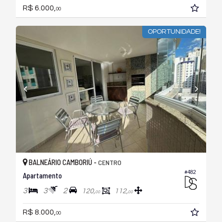
R$ 6.000,
00
OPORTUNIDADE!
BALNEÁRIO CAMBORIÚ -
CENTRO
#482
Apartamento
3
3
2
120,
112,
00
00
R$ 8.000,
00