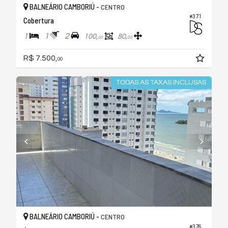
BALNEÁRIO CAMBORIÚ -
CENTRO
#371
Cobertura
1
1
2
100,
80,
00
00
R$ 7.500,
00
TODAS AS TAXAS INCLUSAS
BALNEÁRIO CAMBORIÚ -
CENTRO
#376