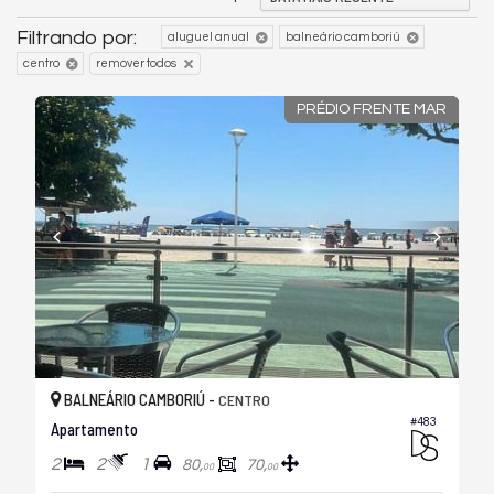
Filtrando por:
aluguel anual
balneário camboriú
centro
remover todos
PRÉDIO FRENTE MAR
BALNEÁRIO CAMBORIÚ -
CENTRO
#483
Apartamento
2
2
1
80,
70,
00
00