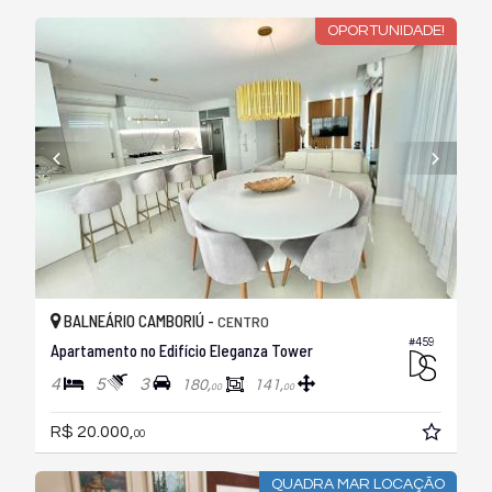
OPORTUNIDADE!
BALNEÁRIO CAMBORIÚ -
CENTRO
#459
Apartamento no Edifício Eleganza Tower
4
5
3
180,
141,
00
00
R$ 20.000,
00
QUADRA MAR LOCAÇÃO