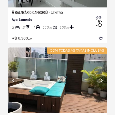
BALNEÁRIO CAMBORIÚ -
CENTRO
#309
Apartamento
2
2
1
110,
103,
00
00
R$ 6.300,
00
COM TODAS AS TAXAS INCLUSAS