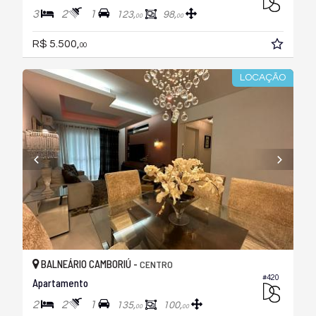
3
2
1
123,
98,
00
00
R$ 5.500,
00
LOCAÇÃO
BALNEÁRIO CAMBORIÚ -
CENTRO
#420
Apartamento
2
2
1
135,
100,
00
00