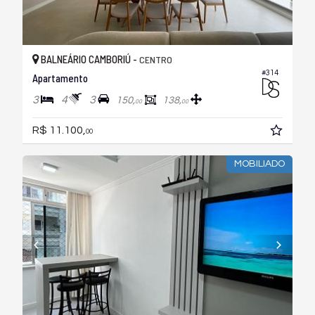
BALNEÁRIO CAMBORIÚ -
CENTRO
#314
Apartamento
3
4
3
150,
138,
00
00
R$ 11.100,
00
MOBILIADO