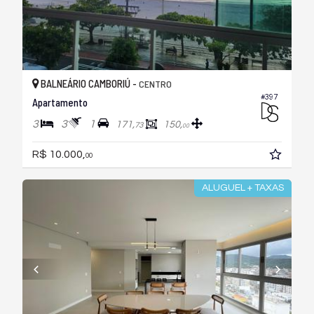
BALNEÁRIO CAMBORIÚ -
CENTRO
#397
Apartamento
3
3
1
171,
150,
73
00
R$ 10.000,
00
ALUGUEL + TAXAS