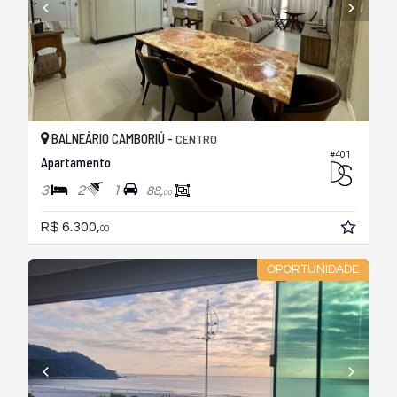
BALNEÁRIO CAMBORIÚ -
CENTRO
#401
Apartamento
3
2
1
88,
00
R$ 6.300,
00
OPORTUNIDADE