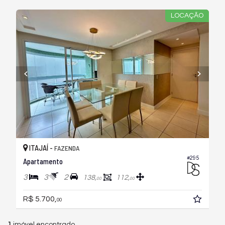
LOCAÇÃO
ITAJAÍ -
FAZENDA
#295
Apartamento
3
3
2
138,
112,
00
00
R$ 5.700,
00
1
imóvel encontrado