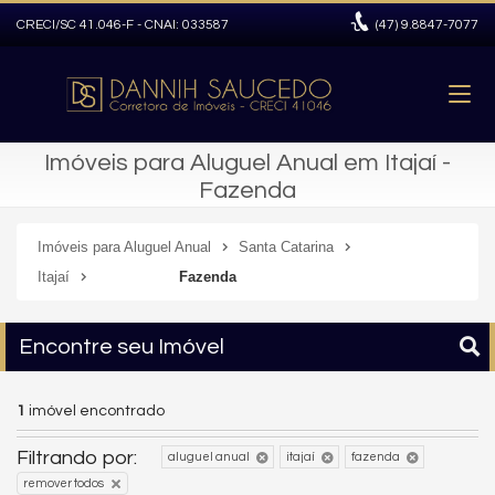
CRECI/SC 41.046-F - CNAI: 033587
(47)
9.8847-7077
Imóveis para Aluguel Anual em Itajaí -
Fazenda
Imóveis para Aluguel Anual
Santa Catarina
Itajaí
Fazenda
Encontre seu Imóvel
1
imóvel encontrado
Filtrando por:
aluguel anual
itajaí
fazenda
remover todos