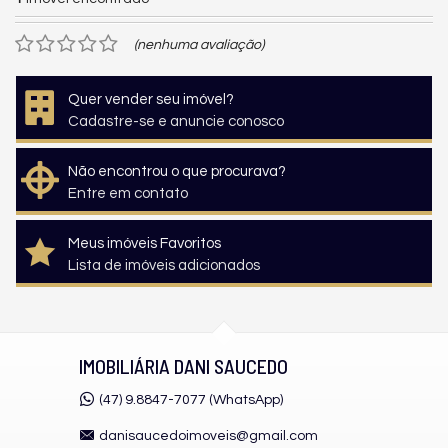
(nenhuma avaliação)
Quer vender seu imóvel?
Cadastre-se e anuncie conosco
Não encontrou o que procurava?
Entre em contato
Meus imóveis Favoritos
Lista de imóveis adicionados
IMOBILIÁRIA DANI SAUCEDO
(47) 9.8847-7077 (WhatsApp)
danisaucedoimoveis@gmail.com